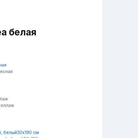
еа белая
весная
теллаж