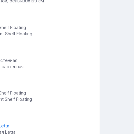
сной, белый30x190 см
t Shelf Floating
я настенная
t Shelf Floating
ая Letta