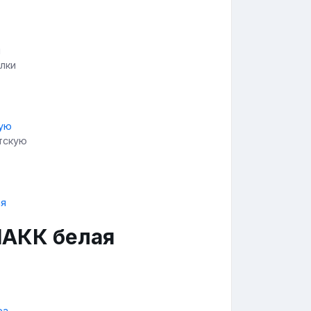
лки
тскую
ЛАКК белая