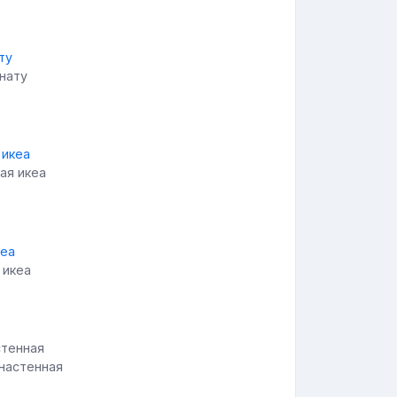
мнату
ая икеа
 икеа
 настенная