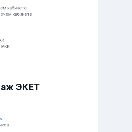
абочем кабинете
 ЛАКК
лаж ЭКЕТ
 икеа