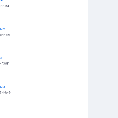
 икеа
тенные
игзаг
тенные