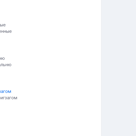
тенные
альню
зигзагом