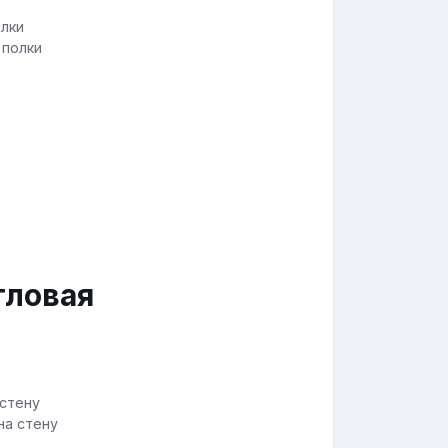
 полки
гловая
на стену