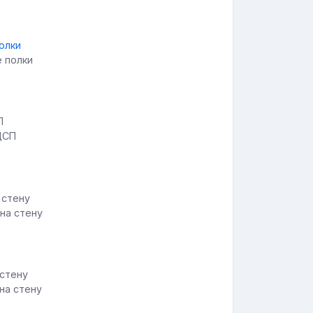
е полки
ДСП
на стену
 на стену