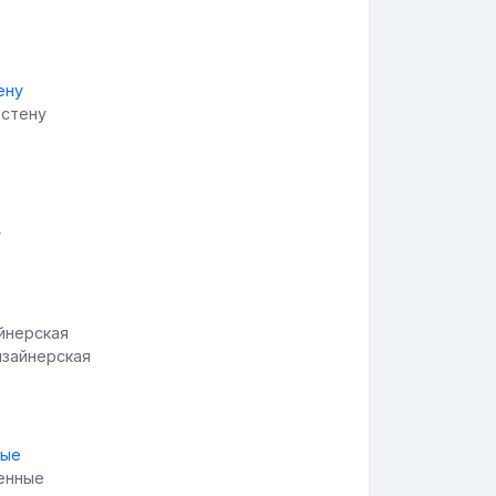
 стену
г
изайнерская
тенные