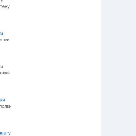
стену
полки
полки
полки