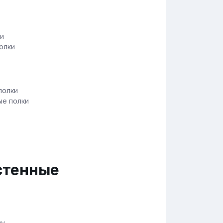
олки
ые полки
стенные