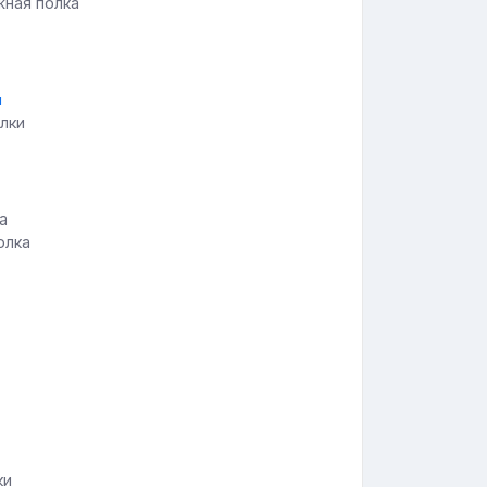
жная полка
лки
олка
ки