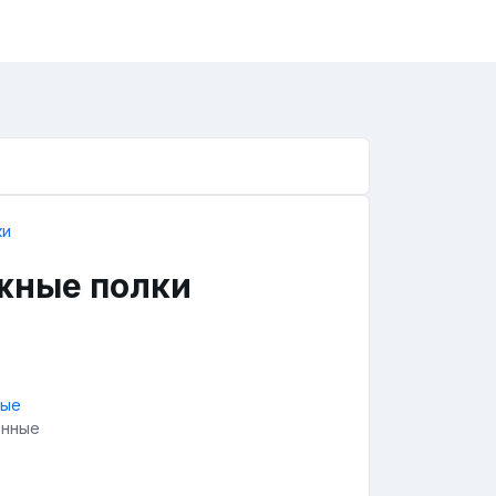
жные полки
енные