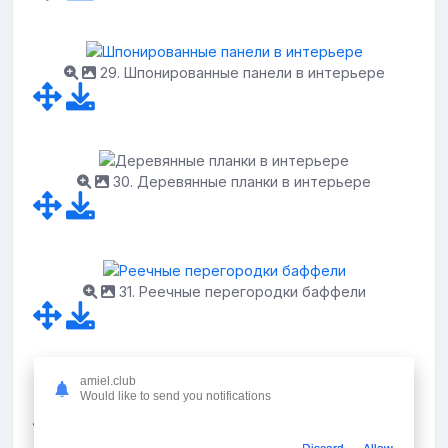
29. Шпонированные панели в интерьере
30. Деревянные планки в интерьере
31. Реечные перегородки баффели
amiel.club
Would like to send you notifications
32. Декор стены деревянными рейками