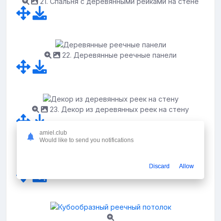
21. Спальня с деревянными рейками на стене
22. Деревянные реечные панели
23. Декор из деревянных реек на стену
amiel.club
Would like to send you notifications
24. Деревянные рейки в интерьере
Discard
Allow