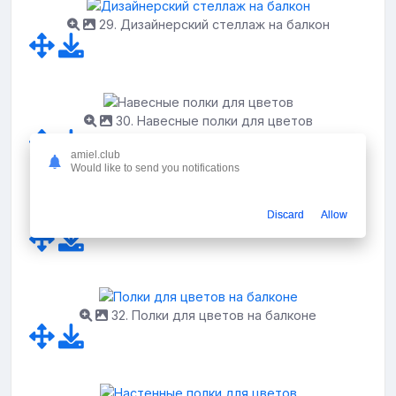
29. Дизайнерский стеллаж на балкон
30. Навесные полки для цветов
amiel.club
Would like to send you notifications
Discard
Allow
31. Цветы в интерьере балкона
32. Полки для цветов на балконе