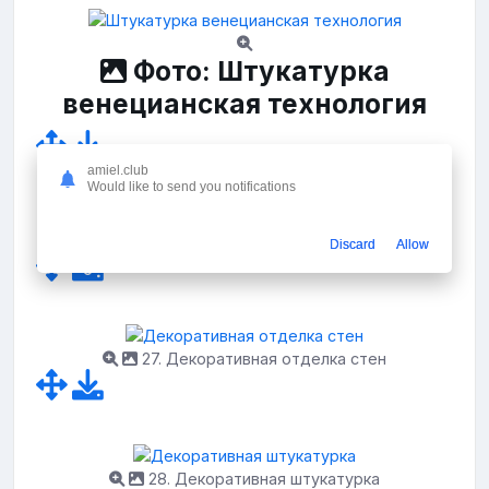
Фото: Штукатурка
венецианская технология
amiel.club
Would like to send you notifications
26. Венецианская штукатурка под гранит
Discard
Allow
27. Декоративная отделка стен
28. Декоративная штукатурка