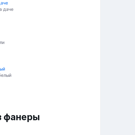
а даче
ли
белый
з фанеры