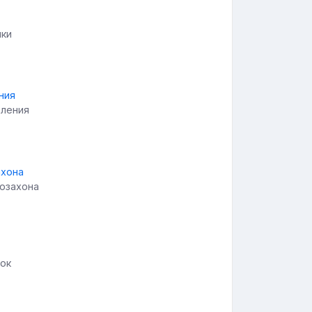
нки
оления
возахона
лок