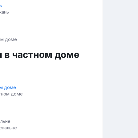
кань
ы в частном доме
стном доме
 спальне