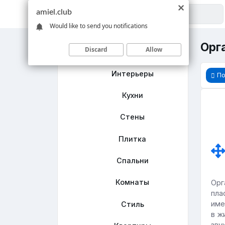
amiel.club
Would like to send you notifications
Орга
Discard
Allow
Главная
Интерьеры
По
Кухни
Стены
Плитка
Спальни
Комнаты
Орг
пла
име
Стиль
в ж
зву