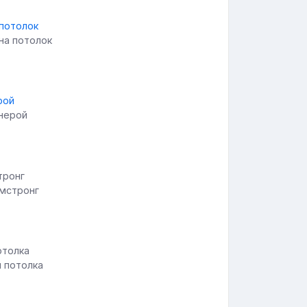
на потолок
анерой
рмстронг
я потолка