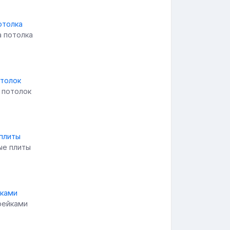
а потолка
 потолок
ые плиты
 рейками