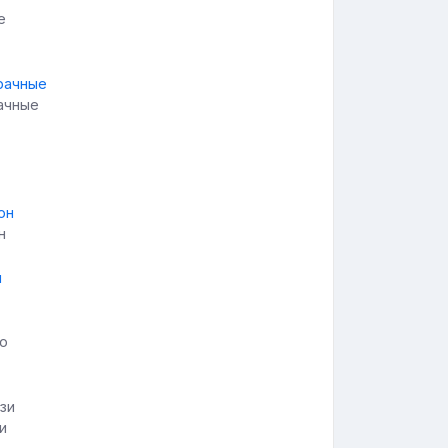
ачные
н
и