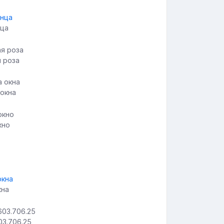
нца
 роза
окна
кно
кна
3.706.25