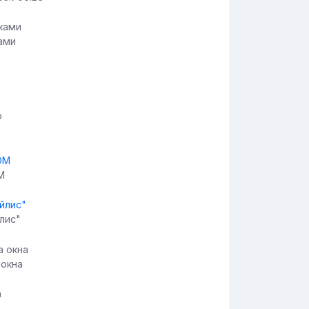
ами
M
лис"
 окна