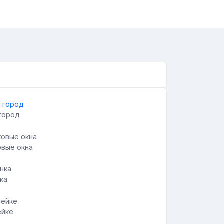
город
овые окна
ка
ейке