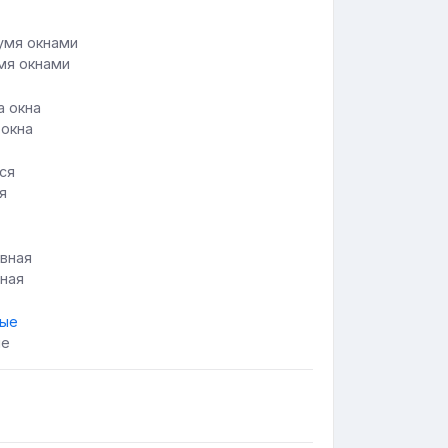
мя окнами
 окна
я
вная
ые