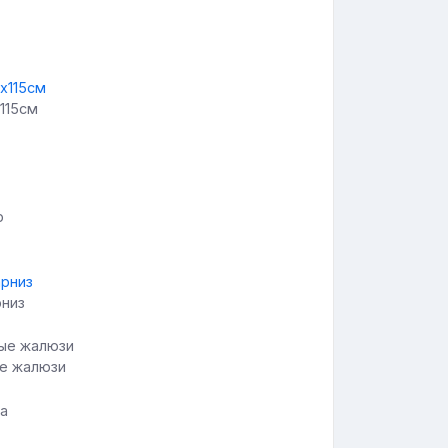
115см
рниз
е жалюзи