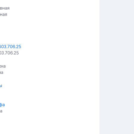
вная
3.706.25
на
а