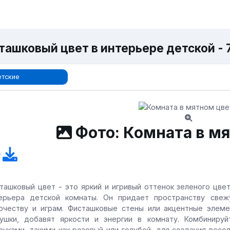
ташковый цвет в интерьере детской - 
тские
Фото: Комната в м
ташковый цвет - это яркий и игривый оттенок зеленого цве
ерьера детской комнаты. Он придает пространству све
рчеству и играм. Фисташковые стены или акцентные элеме
ушки, добавят яркости и энергии в комнату. Комбиниру
енками, такими как розовый или голубой, для создания весе