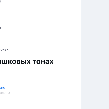
я
я
ашковых тонах
пальне