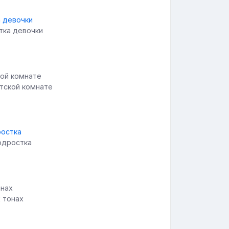
тка девочки
етской комнате
подростка
 тонах