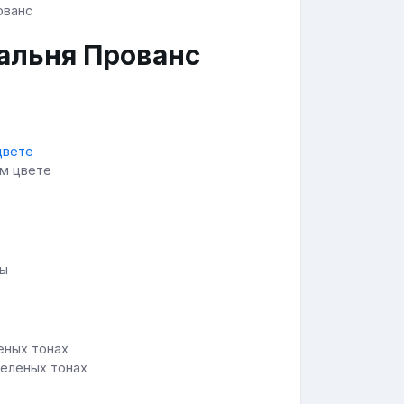
альня Прованс
ом цвете
ны
зеленых тонах