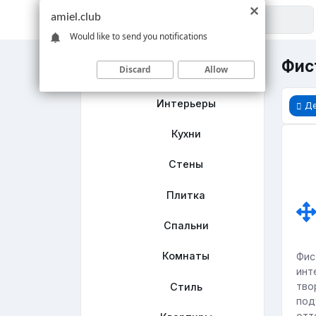
amiel.club
Would like to send you notifications
Фис
Discard
Allow
Главная
Интерьеры
Де
Кухни
Стены
Плитка
Спальни
Комнаты
Фис
инт
тво
Стиль
под
отт