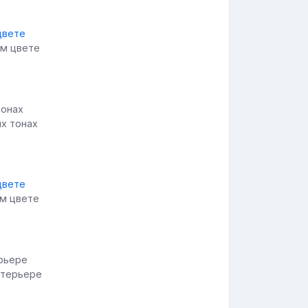
ом цвете
ых тонах
ом цвете
нтерьере