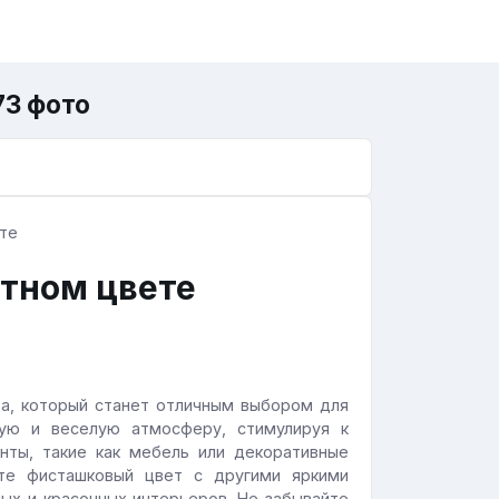
73 фото
ятном цвете
та, который станет отличным выбором для
жую и веселую атмосферу, стимулируя к
нты, такие как мебель или декоративные
йте фисташковый цвет с другими яркими
лых и красочных интерьеров. Не забывайте