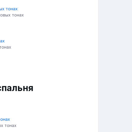
ковых тонах
тонах
спальня
ых тонах