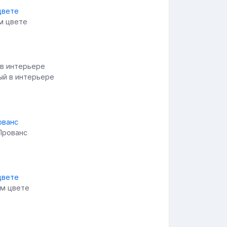
м цвете
ый в интерьере
Прованс
ом цвете