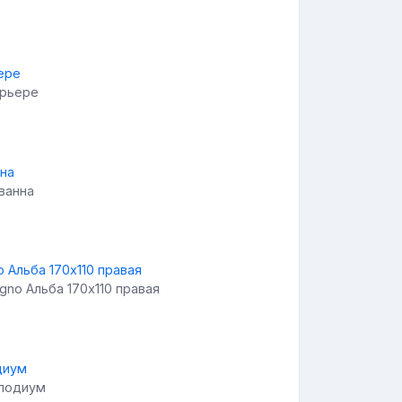
ерьере
ванна
gno Альба 170x110 правая
 подиум