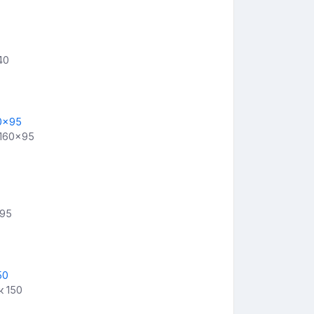
40
 160x95
 95
к 150