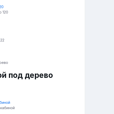
o 120
022
ой под дерево
 кабиной