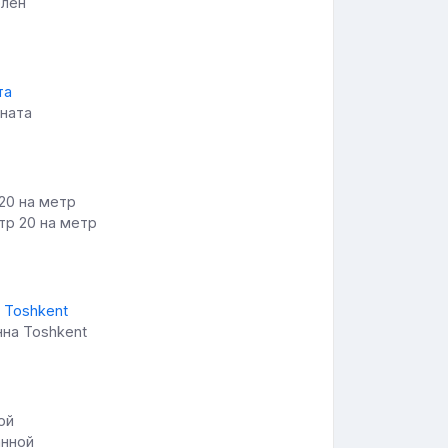
рлен
мната
тр 20 на метр
нна Toshkent
анной