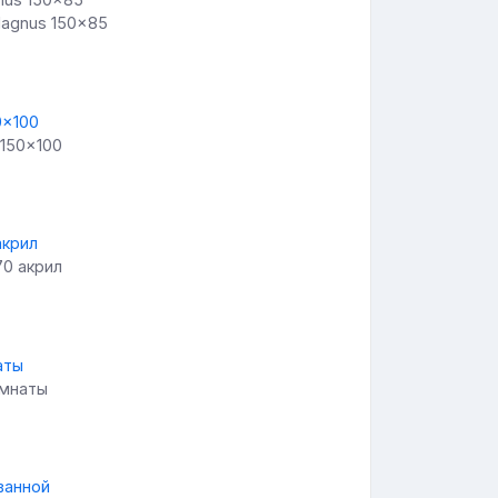
Magnus 150x85
 150x100
70 акрил
омнаты