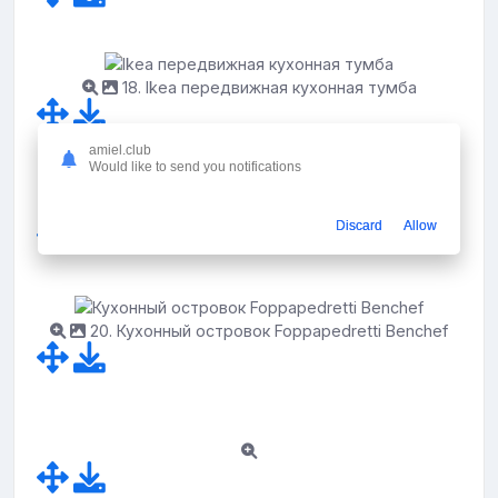
18. Ikea передвижная кухонная тумба
amiel.club
Would like to send you notifications
19. Тумба для оргтехники лофт
Discard
Allow
20. Кухонный островок Foppapedretti Benchef