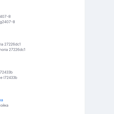
 g2407-8
oria 27226dc1
e l72433b
тойка