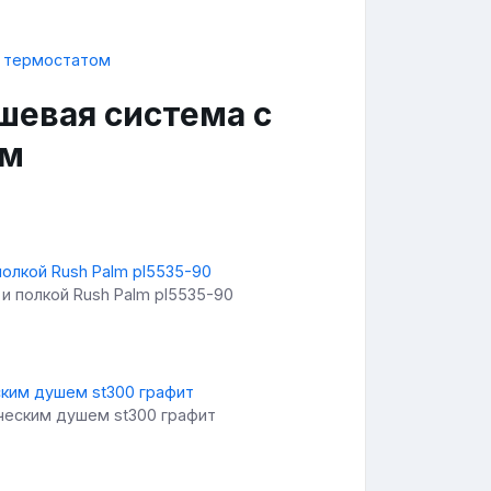
шевая система с
ом
и полкой Rush Palm pl5535-90
ческим душем st300 графит