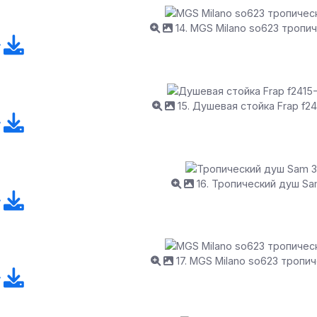
14. MGS Milano so623 тропи
15. Душевая стойка Frap f2
16. Тропический душ Sa
17. MGS Milano so623 тропи