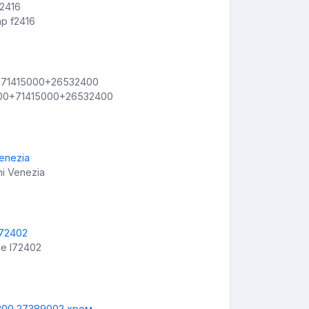
p f2416
000+71415000+26532400
i Venezia
e l72402