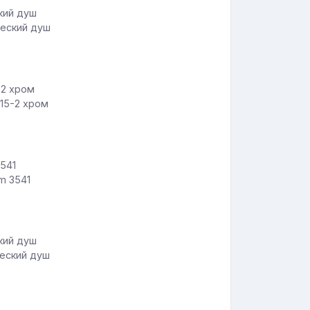
ческий душ
415-2 хром
m 3541
ческий душ