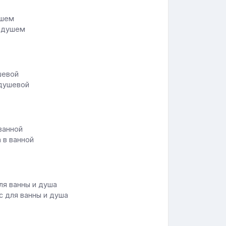
м душем
 душевой
 в ванной
c для ванны и душа