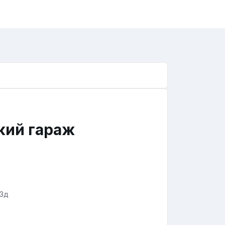
кий гараж
 3д