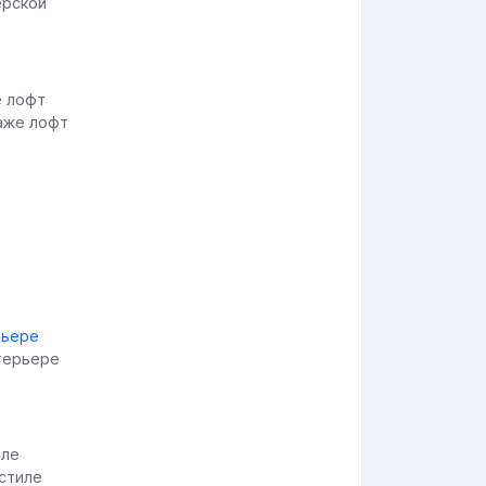
ерской
раже лофт
нтерьере
стиле