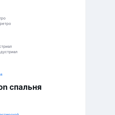
 ретро
ндустриал
on спальня