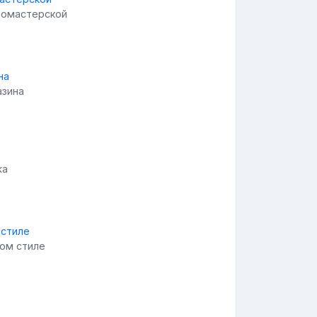
томастерской
азина
жа
ом стиле