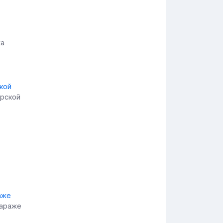
жа
рской
гараже