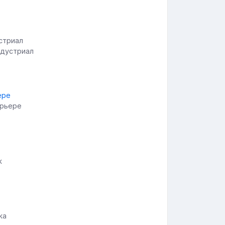
ндустриал
ерьере
ж
жа