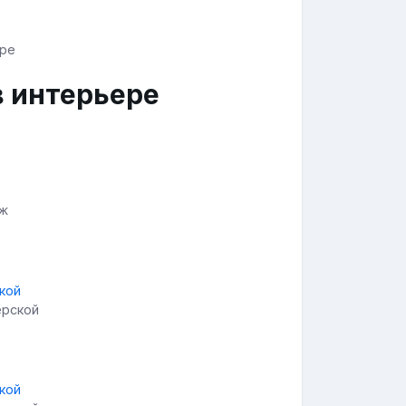
в интерьере
аж
ерской