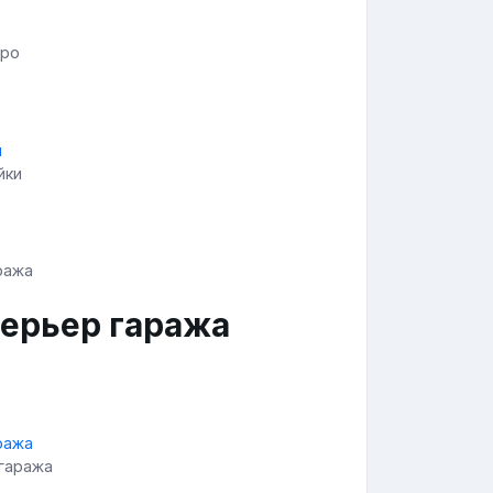
тро
йки
ерьер гаража
гаража