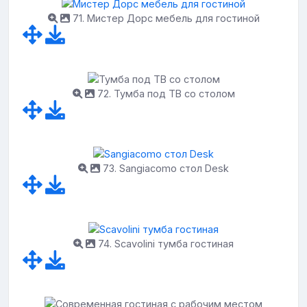
71. Мистер Дорс мебель для гостиной
72. Тумба под ТВ со столом
73. Sangiacomo стол Desk
74. Scavolini тумба гостиная