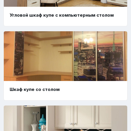
Угловой шкаф купе с компьютерным столом
Шкаф купе со столом