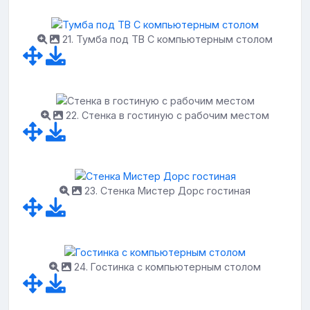
21. Тумба под ТВ С компьютерным столом
22. Стенка в гостиную с рабочим местом
23. Стенка Мистер Дорс гостиная
24. Гостинка с компьютерным столом