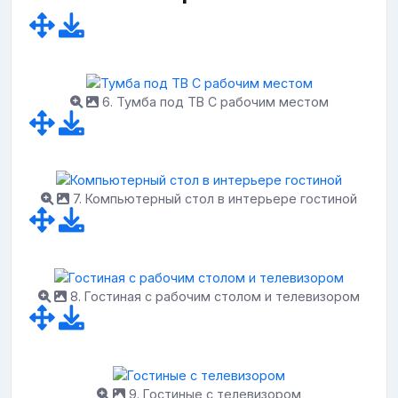
6. Тумба под ТВ С рабочим местом
7. Компьютерный стол в интерьере гостиной
8. Гостиная с рабочим столом и телевизором
9. Гостиные с телевизором