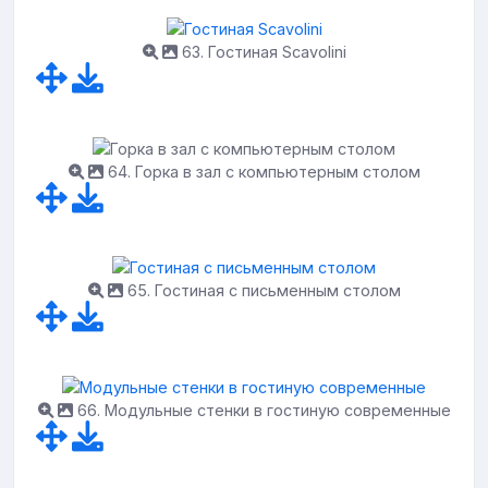
63. Гостиная Scavolini
64. Горка в зал с компьютерным столом
65. Гостиная с письменным столом
66. Модульные стенки в гостиную современные