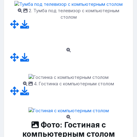
2. Тумба под телевизор с компьютерным
столом
4. Гостинка с компьютерным столом
Фото: Гостиная с
компьютерным столом