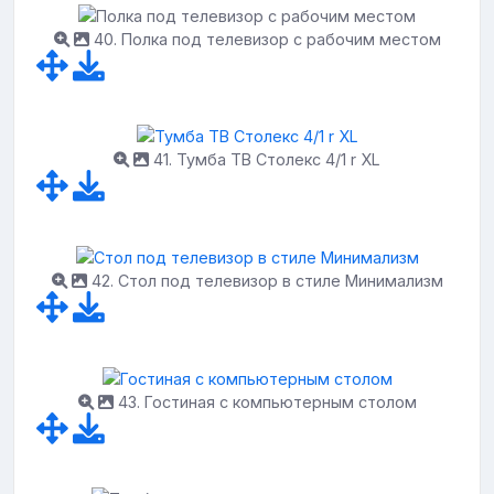
40. Полка под телевизор с рабочим местом
41. Тумба ТВ Столекс 4/1 r XL
42. Стол под телевизор в стиле Минимализм
43. Гостиная с компьютерным столом