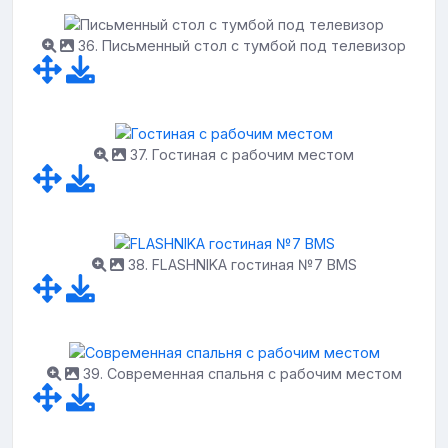
36. Письменный стол с тумбой под телевизор
37. Гостиная с рабочим местом
38. FLASHNIKA гостиная №7 BMS
39. Современная спальня с рабочим местом