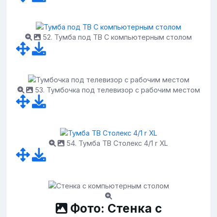
52. Тумба под ТВ С компьютерным столом
53. Тумбочка под телевизор с рабочим местом
54. Тумба ТВ Столекс 4/1 r XL
Фото: Стенка с