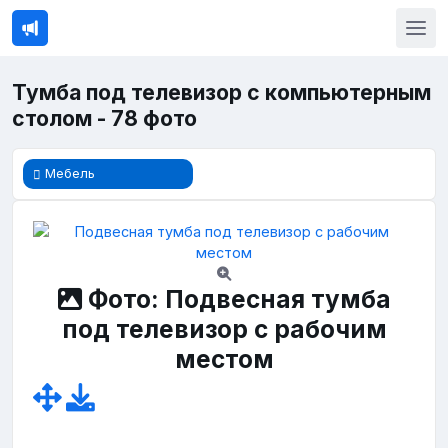
Тумба под телевизор с компьютерным
столом - 78 фото
Мебель
Фото: Подвесная тумба
под телевизор с рабочим
местом