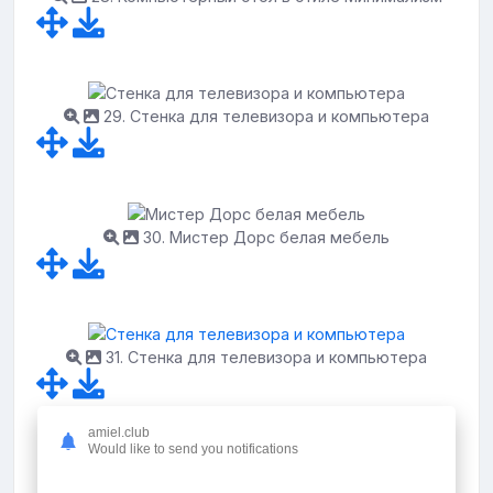
29. Стенка для телевизора и компьютера
30. Мистер Дорс белая мебель
31. Стенка для телевизора и компьютера
amiel.club
Would like to send you notifications
32. Гостиная с письменным столом