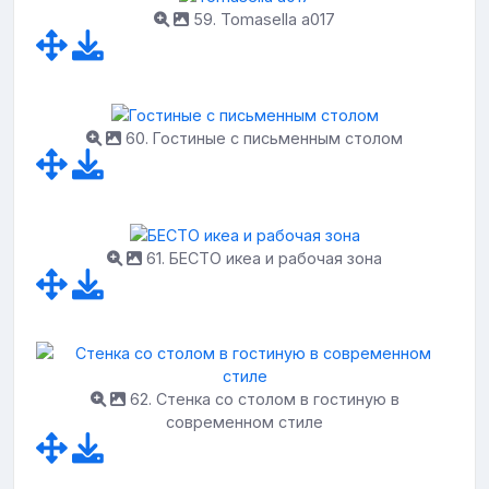
59. Tomasella a017
60. Гостиные с письменным столом
61. БЕСТО икеа и рабочая зона
62. Стенка со столом в гостиную в
современном стиле