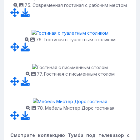
75. Современная гостиная с рабочим местом
76. Гостиная с туалетным столиком
77. Гостиная с письменным столом
78. Мебель Мистер Дорс гостиная
Смотрите коллекцию Тумба под телевизор с