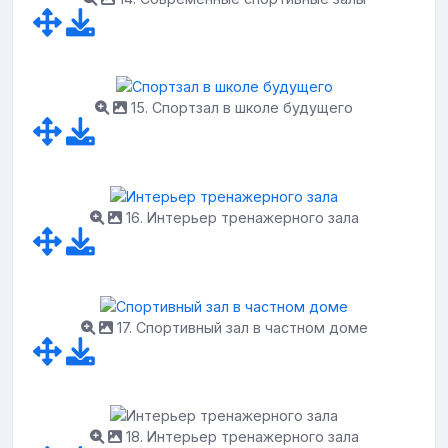
15. Спортзал в школе будущего
16. Интерьер тренажерного зала
17. Спортивный зал в частном доме
18. Интерьер тренажерного зала