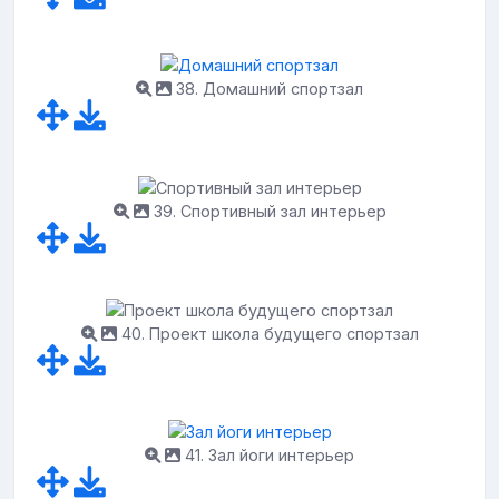
38. Домашний спортзал
39. Спортивный зал интерьер
40. Проект школа будущего спортзал
41. Зал йоги интерьер