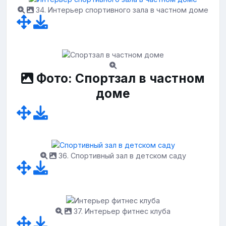
34. Интерьер спортивного зала в частном доме
Фото: Спортзал в частном
доме
36. Спортивный зал в детском саду
37. Интерьер фитнес клуба