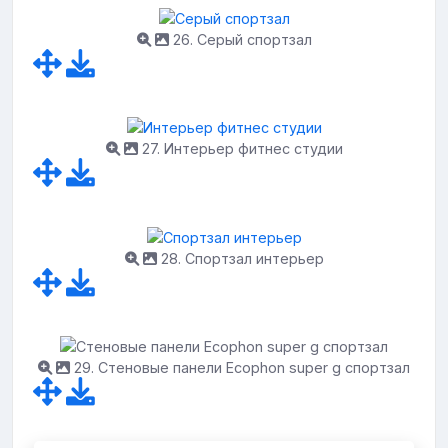
26. Серый спортзал
27. Интерьер фитнес студии
28. Спортзал интерьер
29. Стеновые панели Ecophon super g спортзал