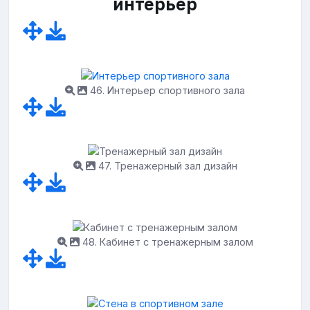
интерьер
46. Интерьер спортивного зала
47. Тренажерный зал дизайн
48. Кабинет с тренажерным залом