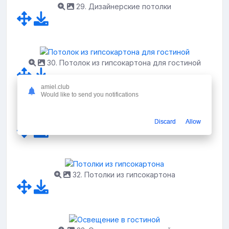
29. Дизайнерские потолки
30. Потолок из гипсокартона для гостиной
amiel.club
Would like to send you notifications
31. Потолок из гипсокартона для зала классика
Discard
Allow
32. Потолки из гипсокартона