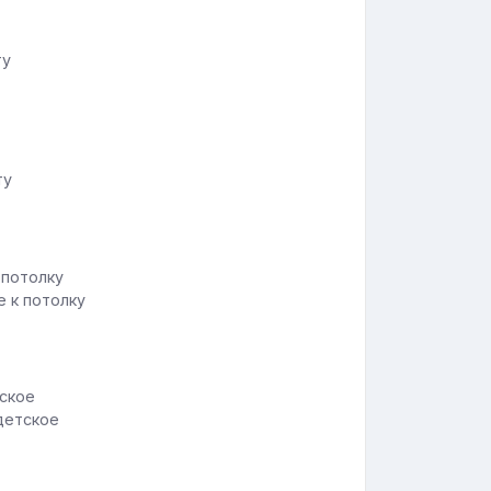
ту
ту
е к потолку
детское