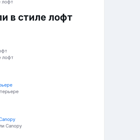
и в стиле лофт
е лофт
нтерьере
ли Canopy