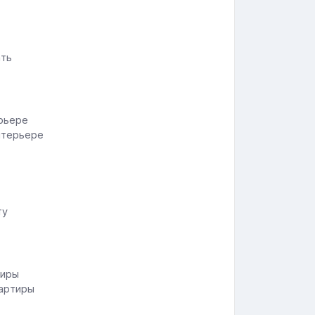
ать
нтерьере
ту
вартиры