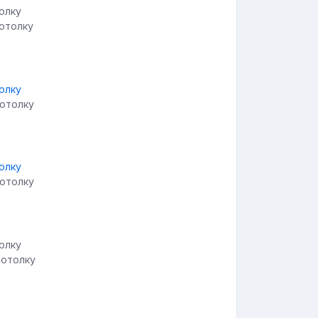
потолку
потолку
потолку
потолку