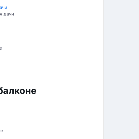
я дачи
е
 балконе
ре