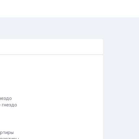
е гнездо
квартиры