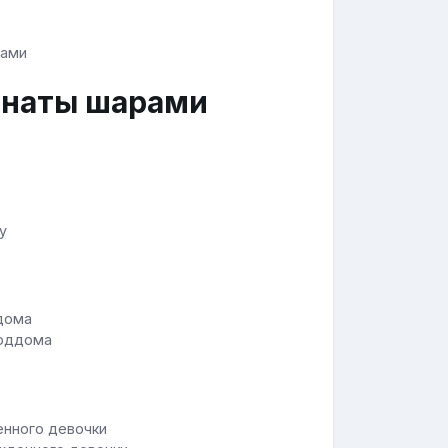
мнаты шарами
у
роддома