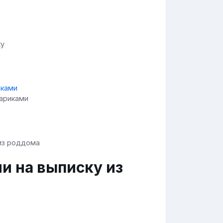
ку
ариками
и на выписку из