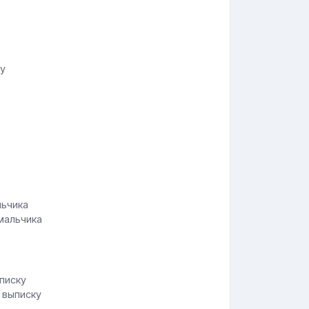
у
мальчика
 выписку