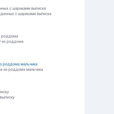
жденных с шариками выписка
у из роддома
ке из роддома мальчика
 выписку