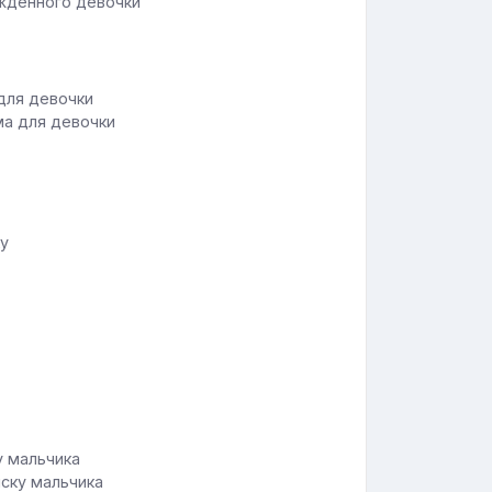
жденного девочки
ма для девочки
у
иску мальчика