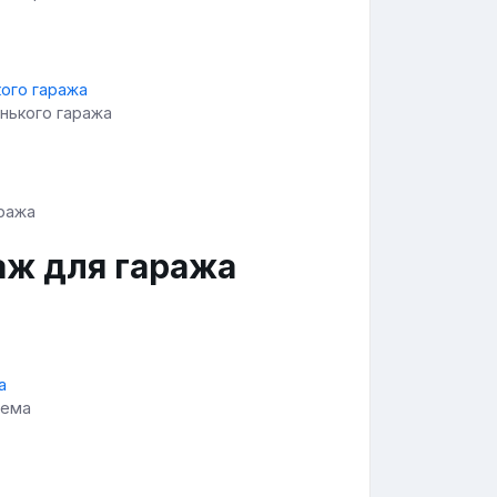
нького гаража
аж для гаража
тема