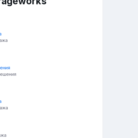
arageworks
ража
решения
ража