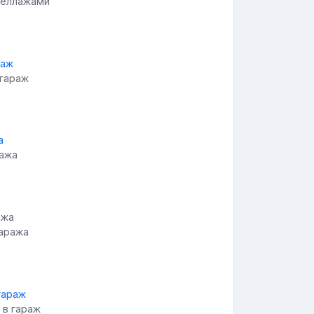
теллажами
 гараж
ража
гаража
 в гараж