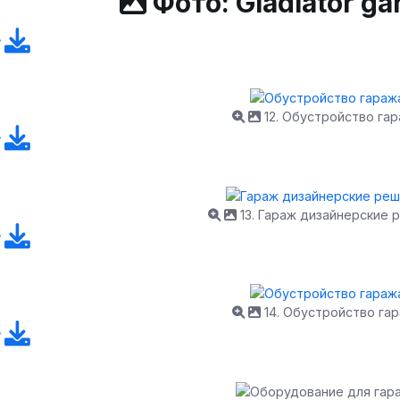
Фото: Gladiator g
12. Обустройство га
13. Гараж дизайнерские 
14. Обустройство га