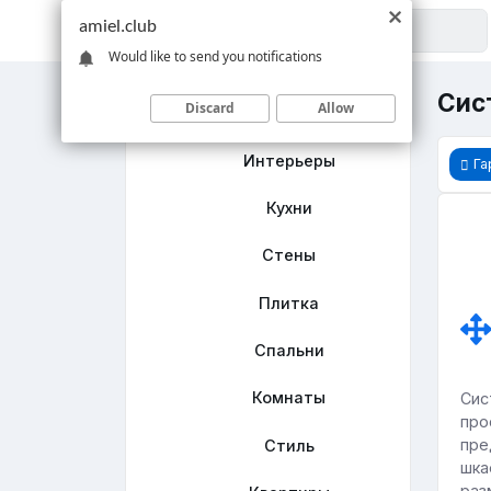
amiel.club
Would like to send you notifications
Сис
Discard
Allow
Главная
Интерьеры
Га
Кухни
Стены
Плитка
Спальни
Комнаты
Сис
про
пре
Стиль
шка
раз