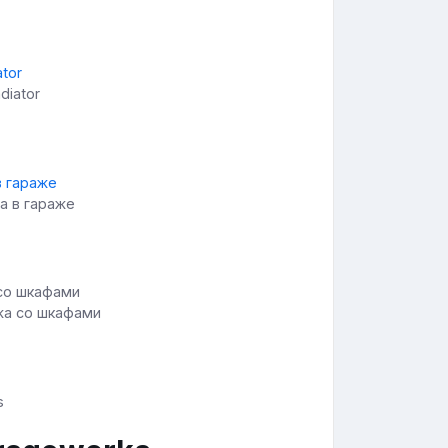
diator
а в гараже
жа со шкафами