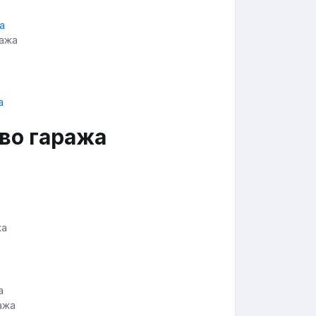
ража
во гаража
жа
ажа