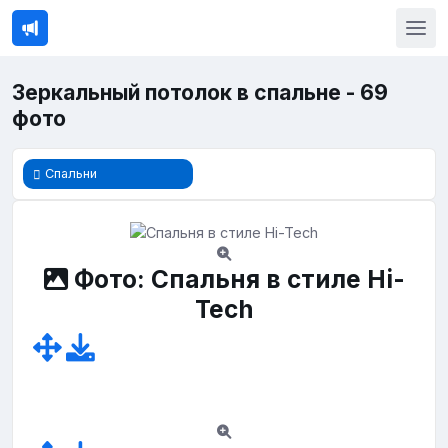
Зеркальный потолок в спальне - 69
фото
Спальни
Фото: Спальня в стиле Hi-
Tech