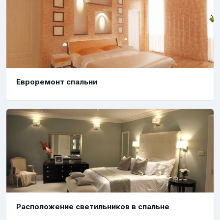
Евроремонт спальни
Расположение светильников в спальне