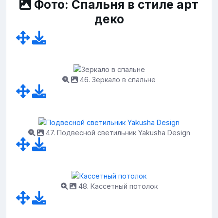
Фото: Спальня в стиле арт
деко
46. Зеркало в спальне
47. Подвесной светильник Yakusha Design
48. Кассетный потолок