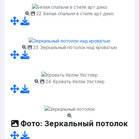
22. Белая спальня в стиле арт деко
23. Зеркальный потолок над кроватью
24. Кровать Келли Уэстлер
Фото: Зеркальный потолок