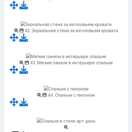
42. Зеркальная стена за изголовьем кровати
43. Мягкие панели в интерьере спальни
44. Спальня с пилоном