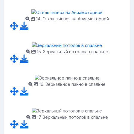
14. Отель гипноз на Авиамоторной
15. Зеркальный потолок в спальне
16. Зеркальное панно в спальне
17. Зеркальный потолок в спальне