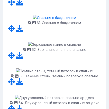
61. Спальня с балдахином
62. Зеркальное панно в спальне
63. Темные стены, темный потолок в спальне
64. Двухуровневый потолок в спальне ар деко