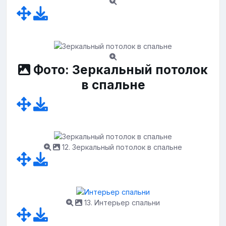
Фото: Зеркальный потолок
в спальне
12. Зеркальный потолок в спальне
13. Интерьер спальни