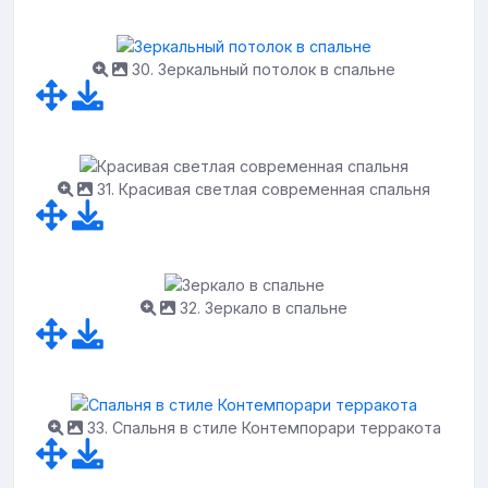
30. Зеркальный потолок в спальне
31. Красивая светлая современная спальня
32. Зеркало в спальне
33. Спальня в стиле Контемпорари терракота