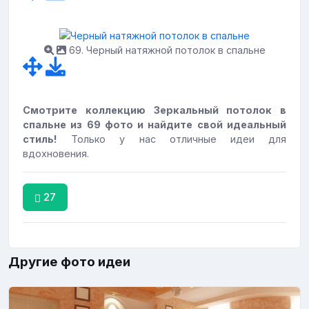
69. Черный натяжной потолок в спальне
Смотрите коллекцию Зеркальный потолок в
спальне из 69 фото и найдите свой идеальный
стиль!
Только у нас отличные идеи для
вдохновения.
27
Другие фото идеи