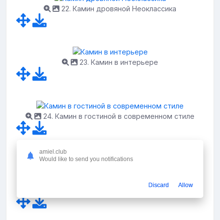
22. Камин дровяной Неоклассика
23. Камин в интерьере
24. Камин в гостиной в современном стиле
amiel.club
Would like to send you notifications
Фото: Гостиная с камином
Discard
Allow