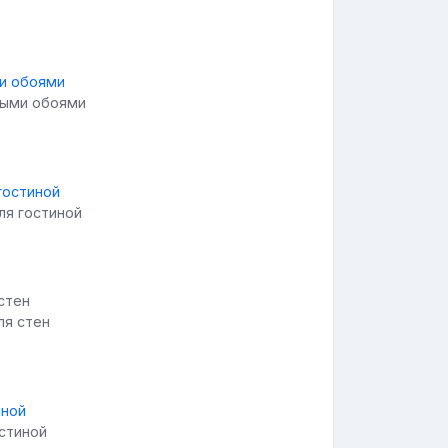
ными обоями
ля гостиной
ля стен
остиной