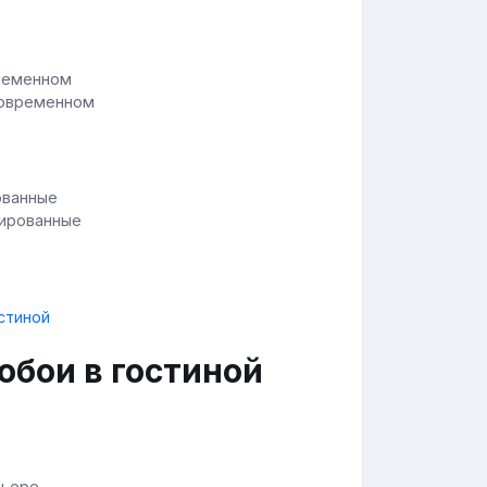
 современном
нированные
обои в гостиной