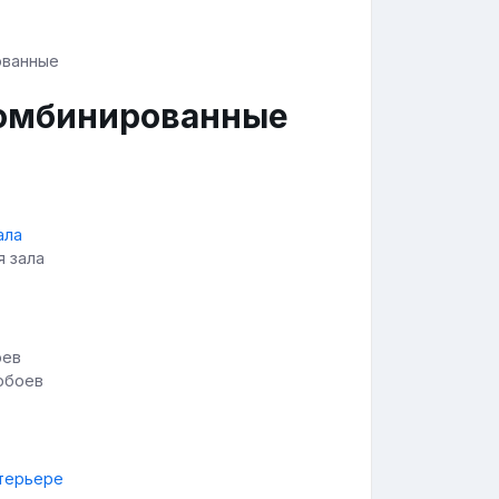
комбинированные
я зала
обоев