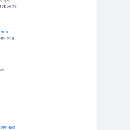
нтерьере
пианоса
ной