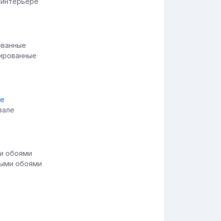
 интерьере
нированные
зале
ными обоями