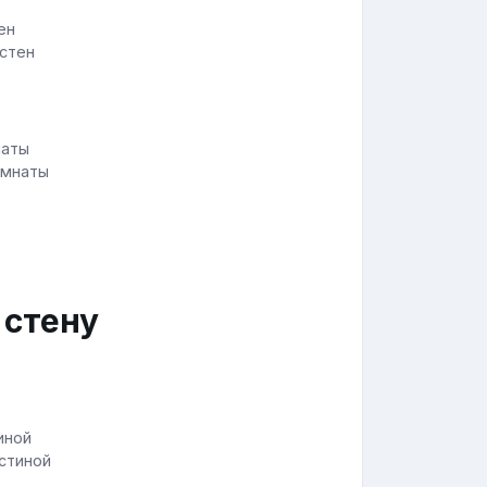
 стен
омнаты
 стену
остиной