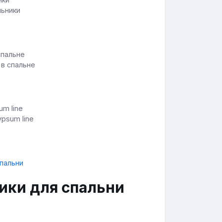
льники
 в спальне
psum line
ики для спальни