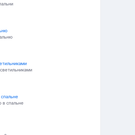
пальни
пальню
 светильниками
ю в спальне