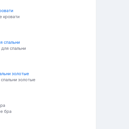
е кровати
 для спальни
 спальни золотые
ые бра