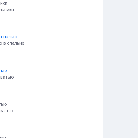
льники
ю в спальне
оватью
оватью