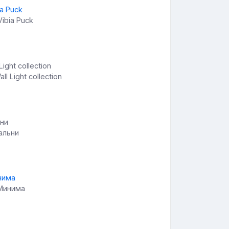
ibia Puck
l Light collection
альни
 Минима