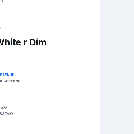
es 2
hite r Dim
е спальни
оватью