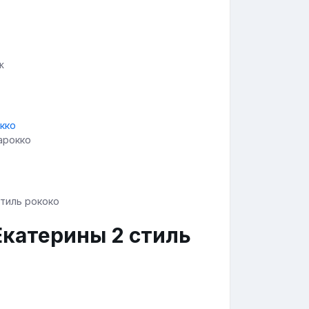
ж
арокко
Екатерины 2 стиль