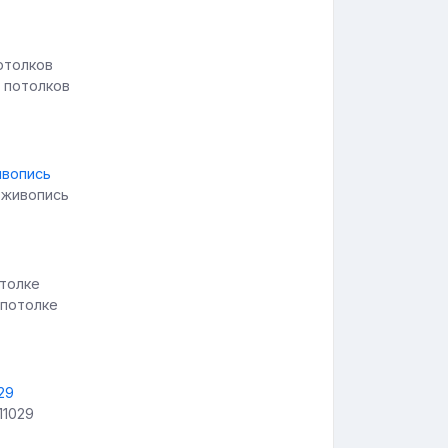
 потолков
 живопись
 потолке
11029