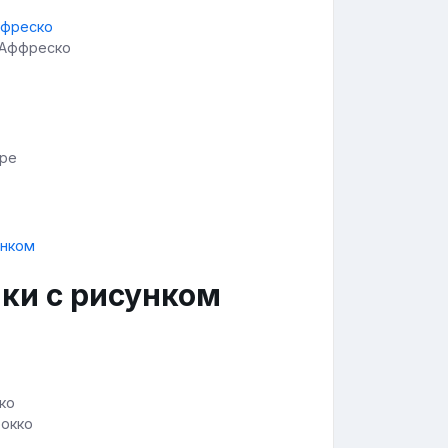
 Аффреско
ере
ки с рисунком
рокко