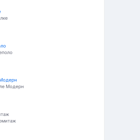
олке
ьеполо
иле Модерн
Эрмитаж