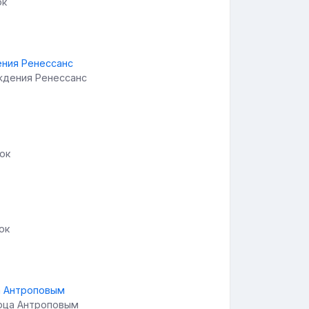
ок
ждения Ренессанс
ок
ок
орца Антроповым