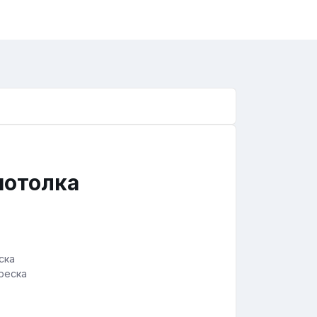
потолка
реска