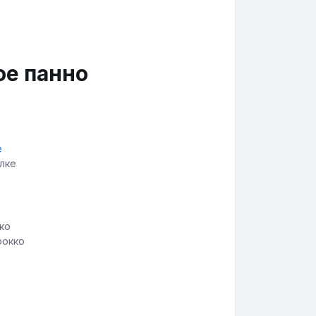
ое панно
лке
рокко