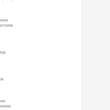
потолок
лок
ок
рококо