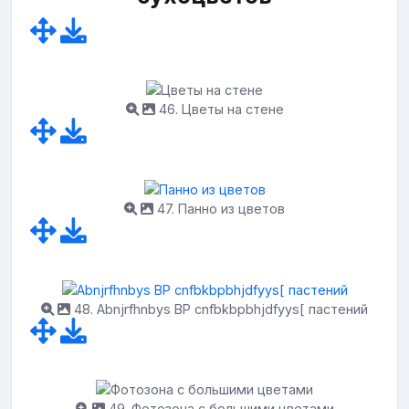
46. Цветы на стене
47. Панно из цветов
48. Abnjrfhnbys BP cnfbkbpbhjdfyys[ пастений
49. Фотозона с большими цветами