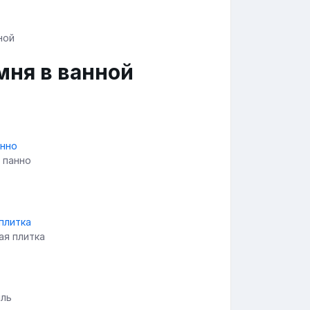
мня в ванной
 панно
ая плитка