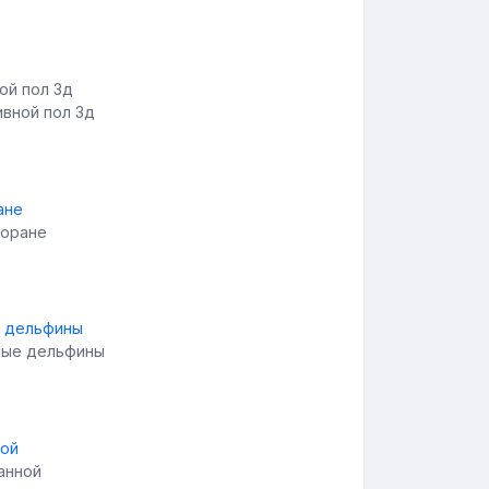
вной пол 3д
торане
елые дельфины
анной