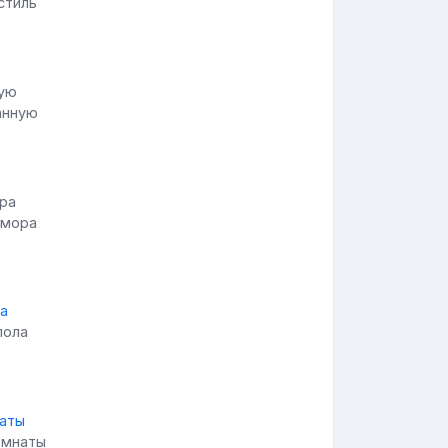
стиль
ванную
амора
пола
омнаты