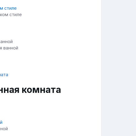
ском стиле
я ванной
нная комната
нной