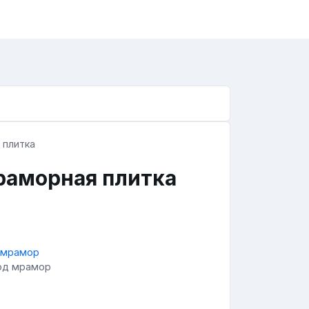
раморная плитка
под мрамор