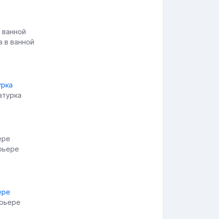
а в ванной
атурка
ерьере
ерьере