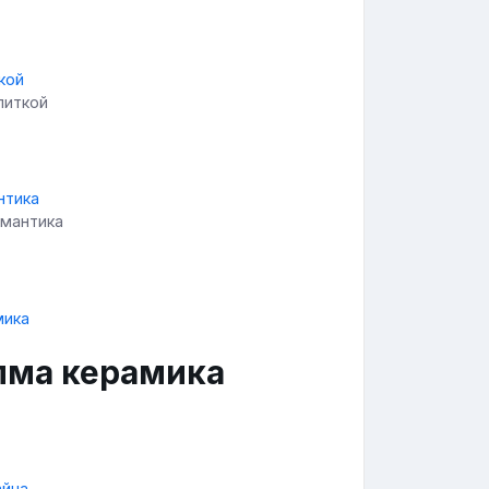
литкой
омантика
Алма керамика