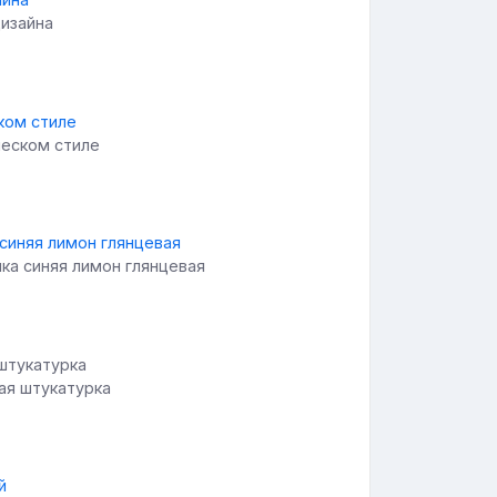
дизайна
ческом стиле
ка синяя лимон глянцевая
ая штукатурка