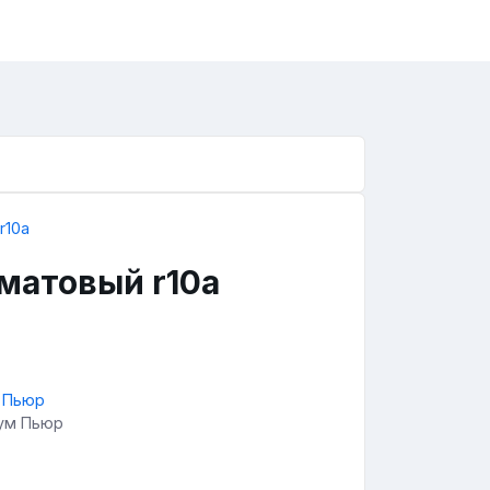
 матовый r10a
иум Пьюр