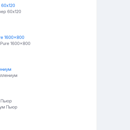
вер 60х120
m Pure 1600x800
иллениум
иум Пьюр