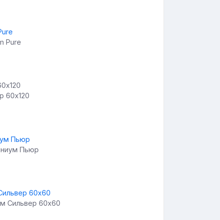
um Pure
р 60х120
лениум Пьюр
ум Сильвер 60х60