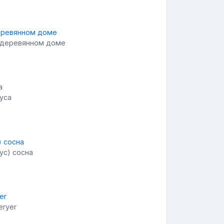
в деревянном доме
уса
ус) сосна
eryer