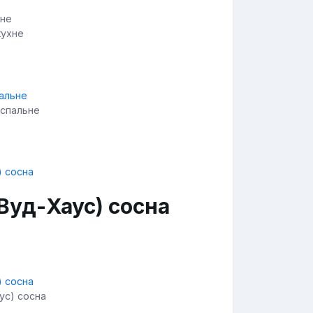
кухне
 спальне
Вуд-Хаус) сосна
ус) сосна