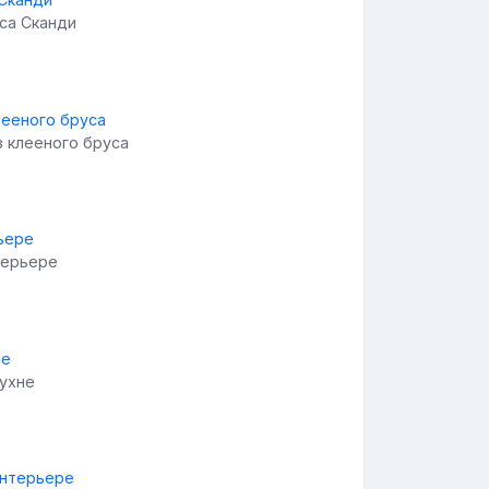
са Сканди
з клееного бруса
терьере
кухне