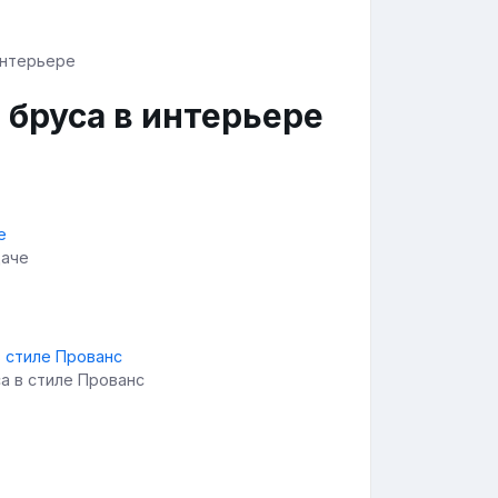
 бруса в интерьере
даче
а в стиле Прованс