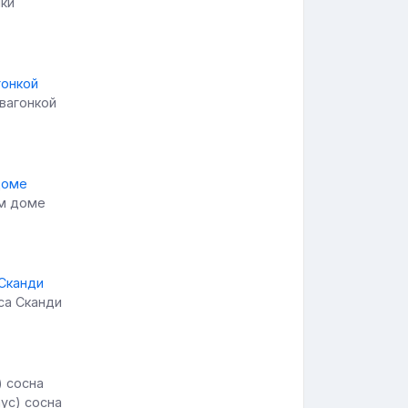
нки
 вагонкой
ом доме
са Сканди
ус) сосна