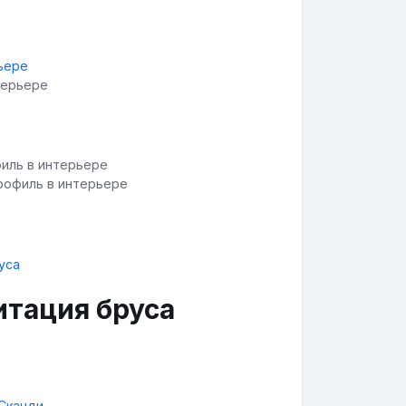
терьере
рофиль в интерьере
итация бруса