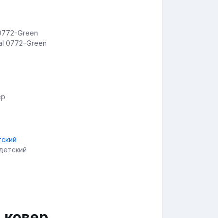
al 0772-Green
ер
 детский
 ковер