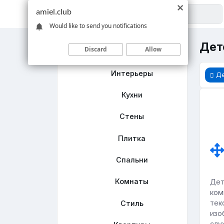
amiel.club
Would like to send you notifications
Детс
Discard
Allow
Главная
Интерьеры
Де
Кухни
Стены
Плитка
Спальни
Комнаты
Дет
ком
тек
Стиль
изо
слу