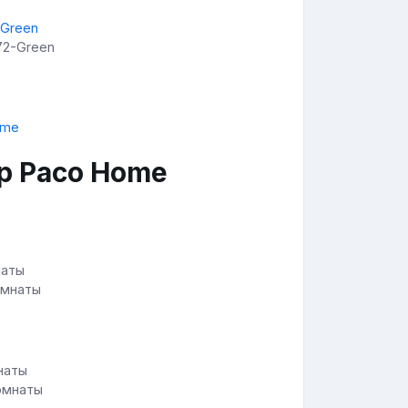
772-Green
р Paco Home
омнаты
комнаты