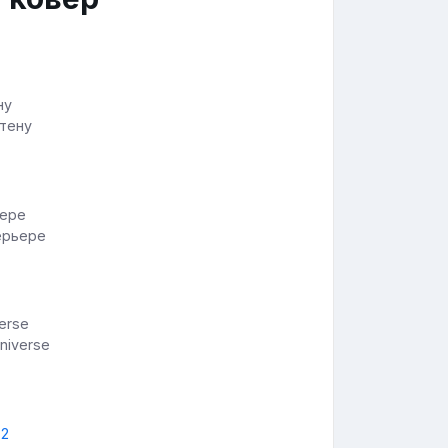
стену
ерьере
niverse