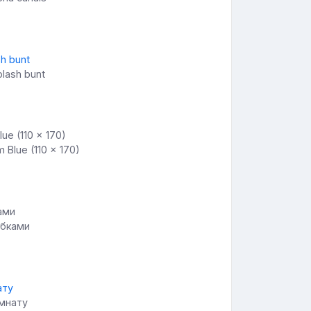
lash bunt
 Blue (110 x 170)
ыбками
омнату