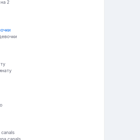
 на 2
 девочки
мнату
ю
ena canals