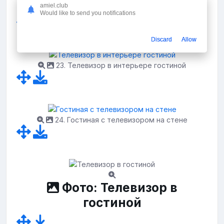
amiel.club
22. Отделка декоративным кирпичом
Would like to send you notifications
Discard
Allow
23. Телевизор в интерьере гостиной
24. Гостиная с телевизором на стене
Фото: Телевизор в
гостиной