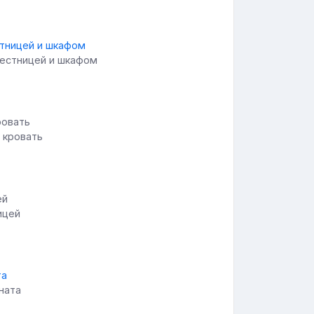
лестницей и шкафом
 кровать
ицей
ната