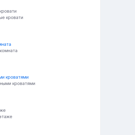
ые кровати
 комната
сными кроватями
 этаже