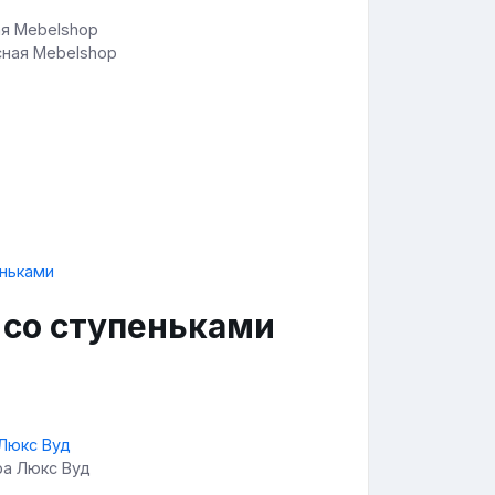
сная Mebelshop
 со ступеньками
ра Люкс Вуд