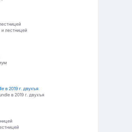
 и лестницей
иум
rundle в 2019 г. двухъя
лестницей