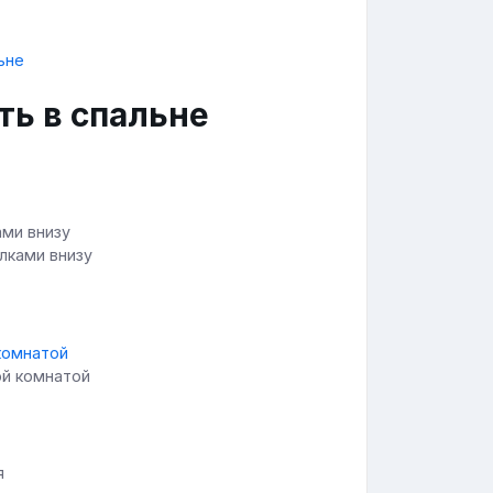
ть в спальне
лками внизу
ой комнатой