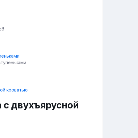
об
ступеньками
а с двухъярусной