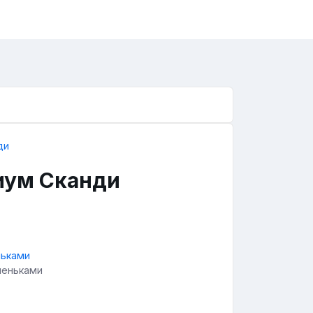
иум Сканди
пеньками