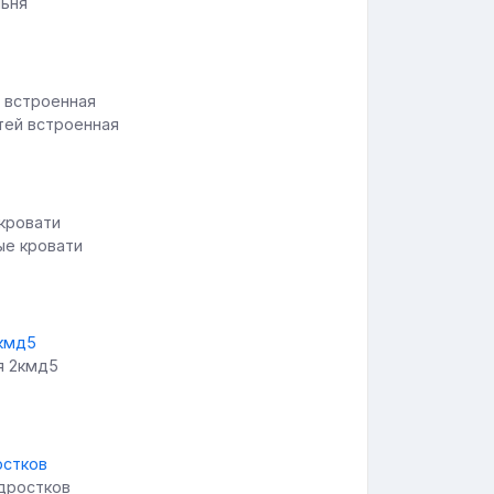
льня
тей встроенная
ые кровати
я 2кмд5
одростков