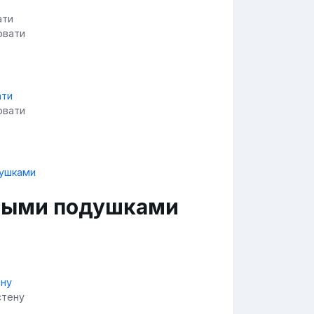
овати
овати
сными подушками
стену