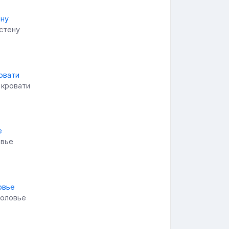
стену
 кровати
овье
головье