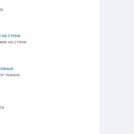
ну
ами на стене
ти тканью
ти