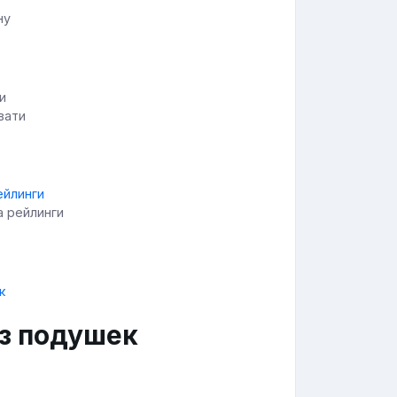
ну
вати
а рейлинги
из подушек