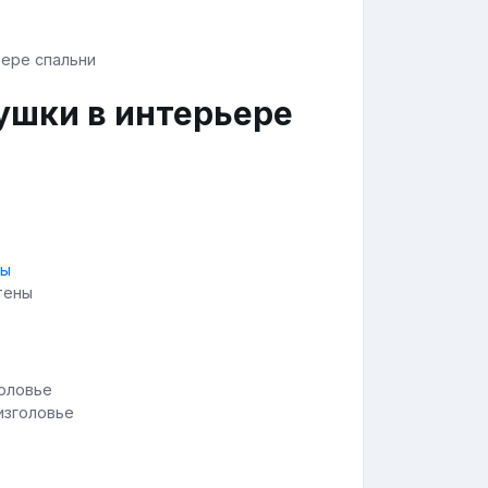
ушки в интерьере
тены
изголовье