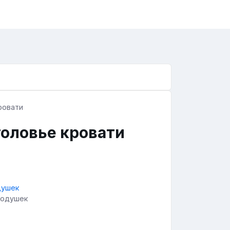
головье кровати
 подушек