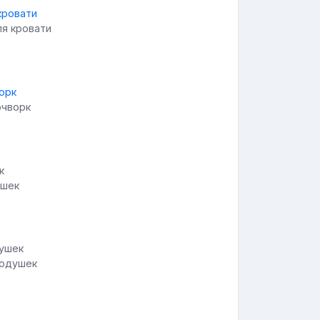
ля кровати
эчворк
ушек
подушек