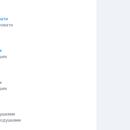
ровати
ушек
ушек
подушками