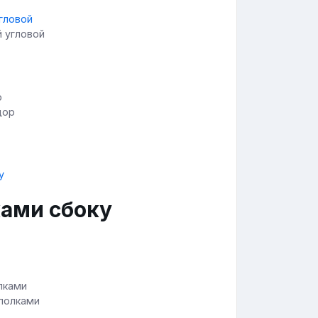
й угловой
дор
ками сбоку
 полками