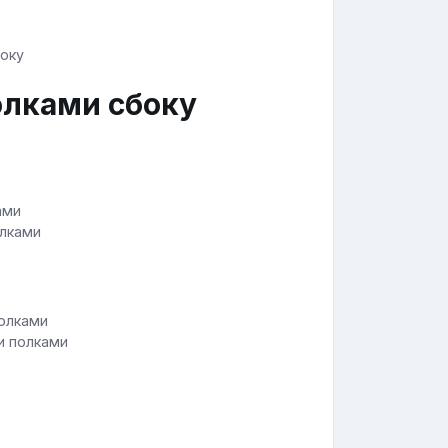
олками сбоку
олками
и полками