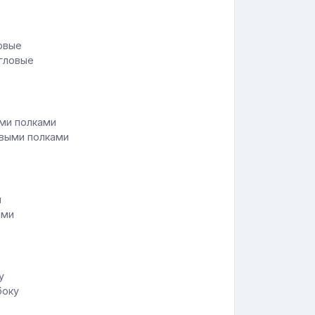
угловые
овыми полками
ами
боку