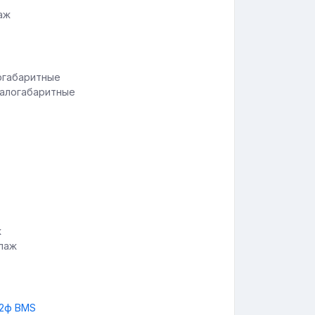
аж
малогабаритные
ллаж