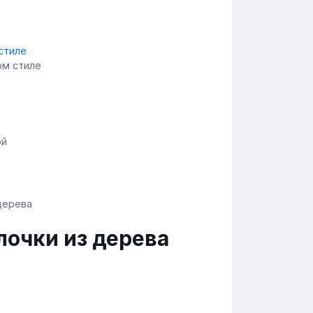
ом стиле
ой
лочки из дерева