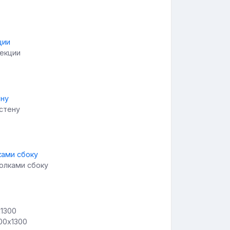
секции
 стену
полками сбоку
00х1300