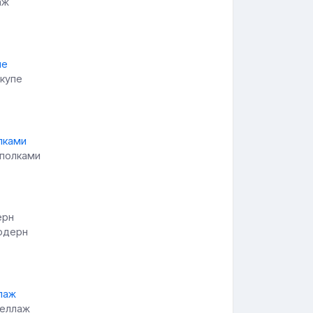
аж
 купе
 полками
одерн
теллаж