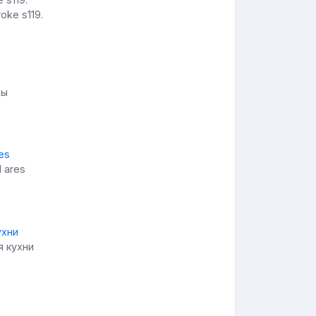
oke s119.
ды
1 ares
я кухни