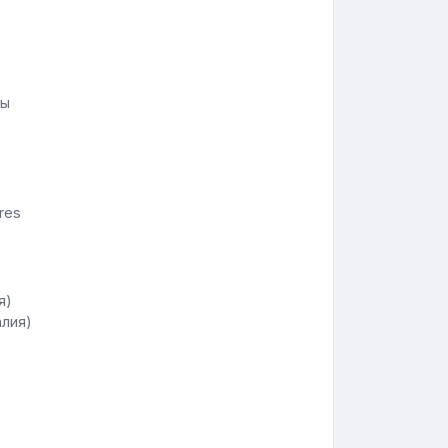
ды
res
алия)