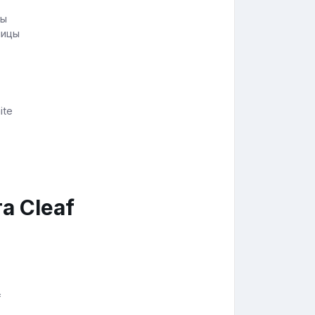
ницы
ite
а Cleaf
f