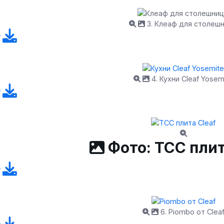
3. Клеаф для столеш
4. Кухни Cleaf Yosem
Фото: ТСС плит
6. Piombo от Clea