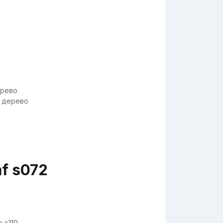
д дерево
f s072