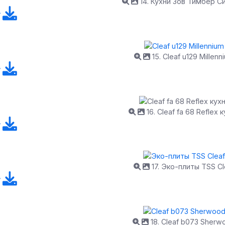
14. Кухни Зов Тимбер С
15. Cleaf u129 Millenn
16. Cleaf fa 68 Reflex 
17. Эко-плиты TSS Cl
18. Cleaf b073 Sherw