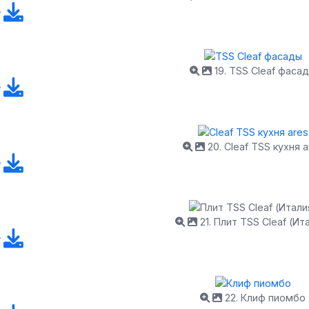
19. TSS Cleaf фаса
20. Cleaf TSS кухня a
21. Плит TSS Cleaf (Ит
22. Клиф пиомбо