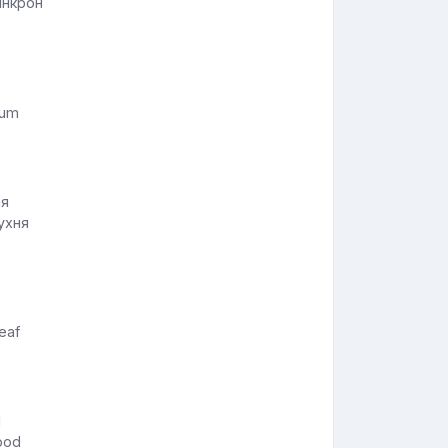
инкрон
ium
кухня
eaf
ood