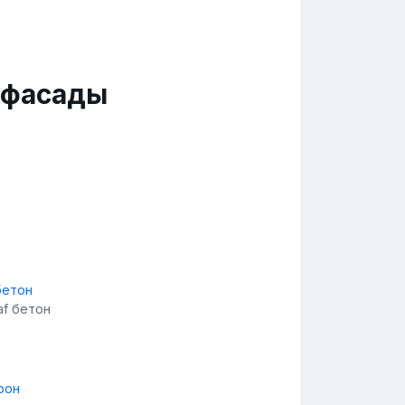
f фасады
af бетон