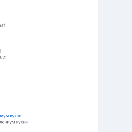
eaf
021
ллениум кухни