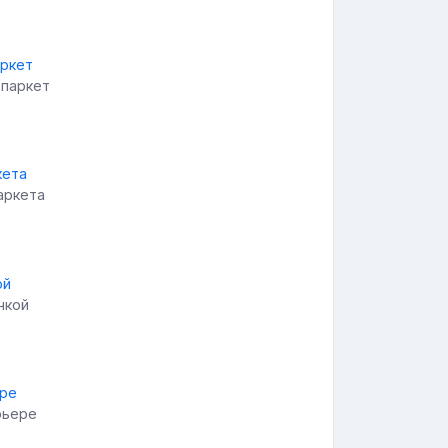
 паркет
аркета
чкой
рьере