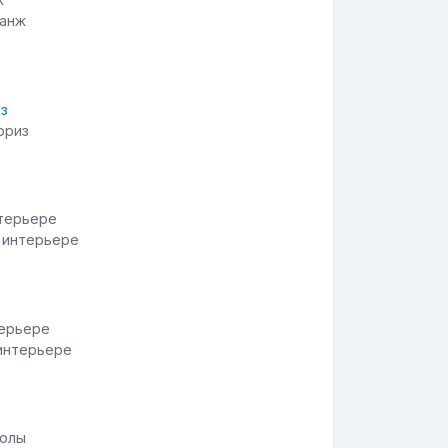
ранж
фриз
в интерьере
интерьере