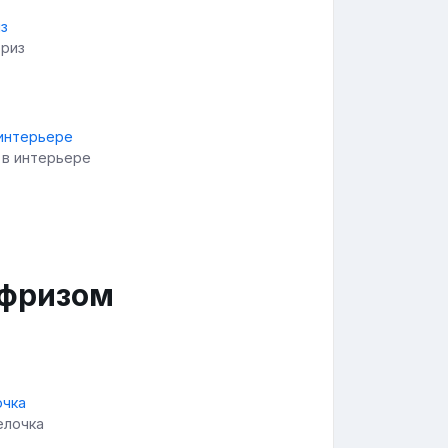
фриз
 в интерьере
 фризом
елочка