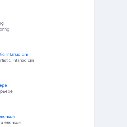
oring
tici Intarsio cini
ерьере
та елочкой