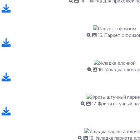
14. Плитка для прихожей п
15. Паркет с фриз
16. Укладка елочко
17. Фризы штучный па
18. Укладка паркета ел