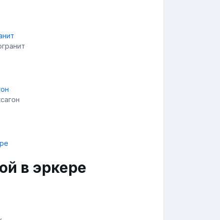
огранит
ксагон
ой в эркере