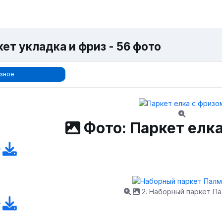
ет укладка и фриз - 56 фото
зное
Фото: Паркет елк
2. Наборный паркет П