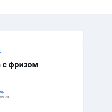
а с фризом
алмер