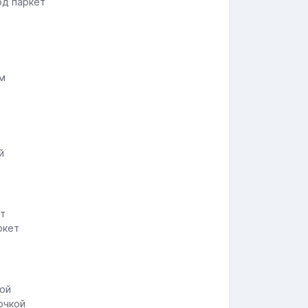
од паркет
ом
й
ркет
очкой