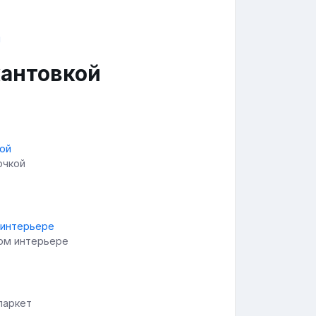
кантовкой
очкой
ном интерьере