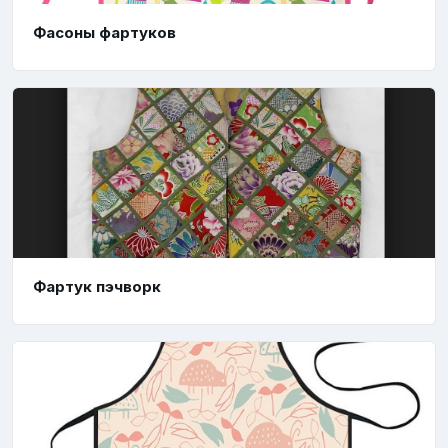
Фасоны фартуков
Фартук пэчворк