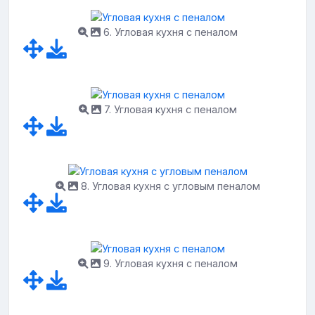
6. Угловая кухня с пеналом
7. Угловая кухня с пеналом
8. Угловая кухня с угловым пеналом
9. Угловая кухня с пеналом