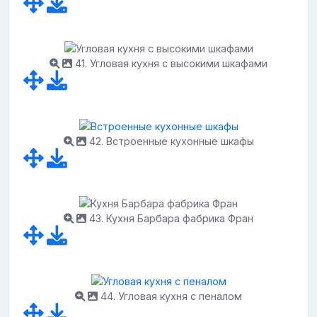
41. Угловая кухня с высокими шкафами
42. Встроенные кухонные шкафы
43. Кухня Барбара фабрика Фран
44. Угловая кухня с пеналом