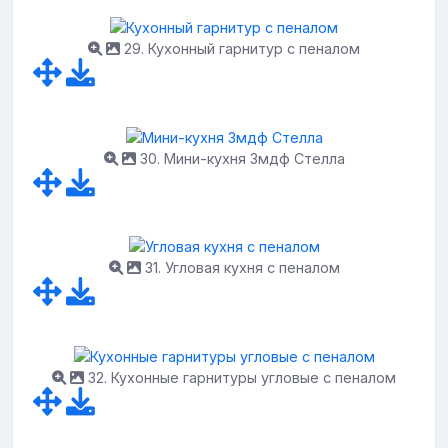
29. Кухонный гарнитур с пеналом
30. Мини-кухня 3мдф Стелла
31. Угловая кухня с пеналом
32. Кухонные гарнитуры угловые с пеналом