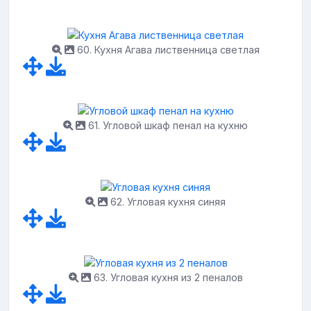
60. Кухня Агава лиственница светлая
61. Угловой шкаф пенал на кухню
62. Угловая кухня синяя
63. Угловая кухня из 2 пеналов