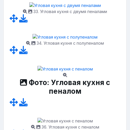
33. Угловая кухня с двумя пеналами
34. Угловая кухня с полупеналом
Фото: Угловая кухня с
пеналом
36. Угловая кухня с пеналом