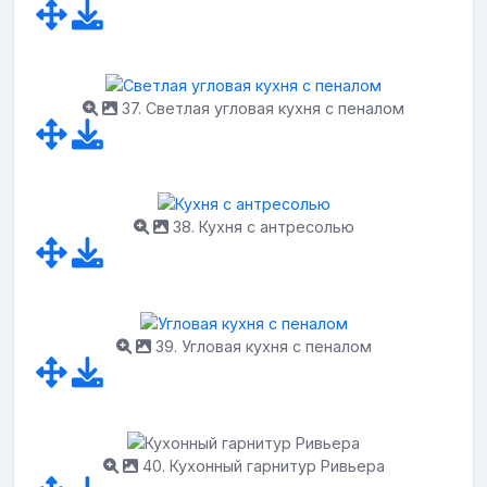
37. Светлая угловая кухня с пеналом
38. Кухня с антресолью
39. Угловая кухня с пеналом
40. Кухонный гарнитур Ривьера