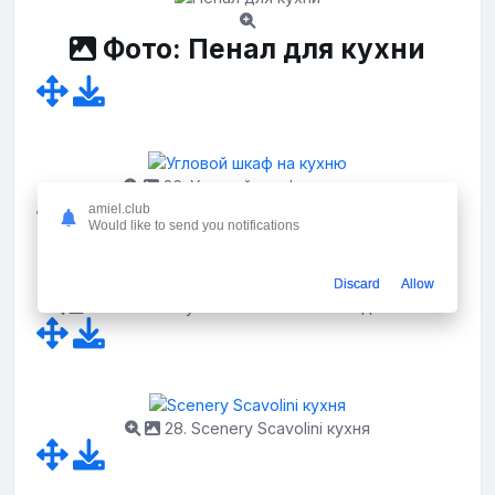
Фото: Пенал для кухни
26. Угловой шкаф на кухню
amiel.club
Would like to send you notifications
Discard
Allow
27. Угловая кухня с пеналом и холодильником
28. Scenery Scavolini кухня