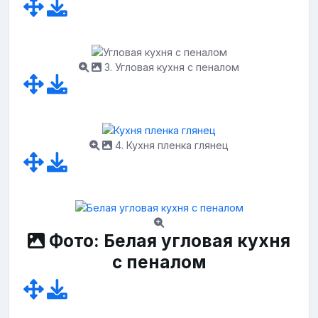
3. Угловая кухня с пеналом
4. Кухня пленка глянец
Фото: Белая угловая кухня
с пеналом