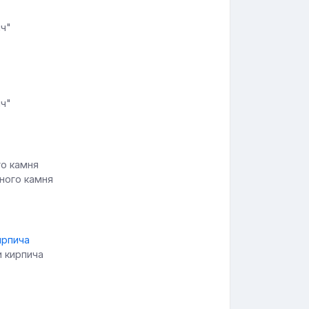
ич"
ич"
ного камня
и кирпича