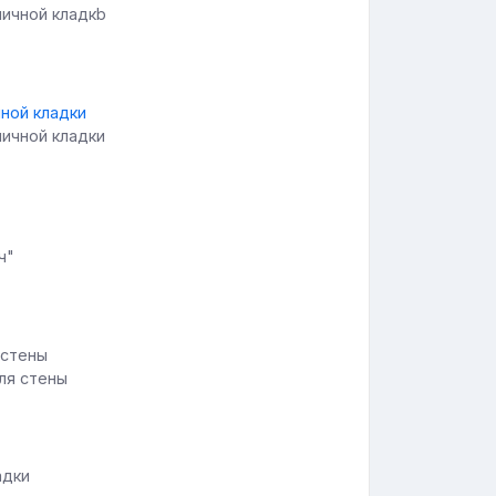
пичной кладкb
пичной кладки
ч"
ля стены