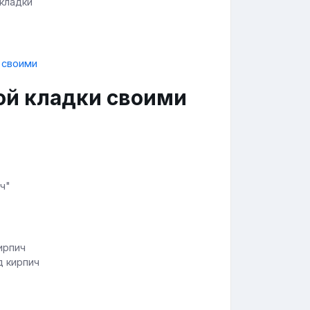
 кладки
ой кладки своими
ч"
д кирпич