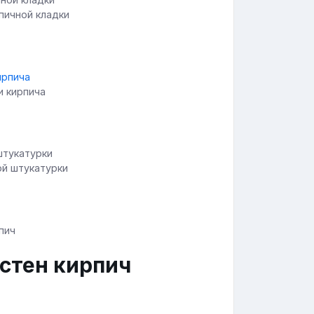
пичной кладки
и кирпича
ой штукатурки
 стен кирпич