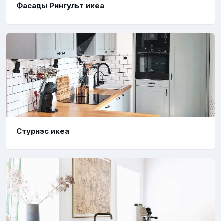
Фасады Рингульт икеа
Стурнэс икеа