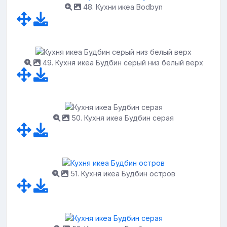
48. Кухни икеа Bodbyn
49. Кухня икеа Будбин серый низ белый верх
50. Кухня икеа Будбин серая
51. Кухня икеа Будбин остров