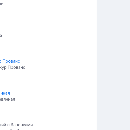
ки
й
Ажур Прованс
евянная