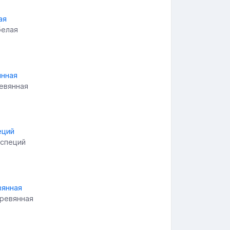
белая
ревянная
 специй
еревянная