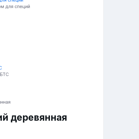
ом для специй
 БТС
ий деревянная