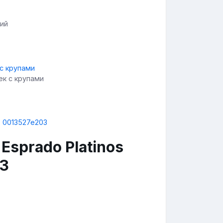
ций
ек с крупами
Esprado Platinos
3