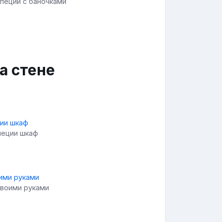
специй с баночками
а стене
пеции шкаф
своими руками