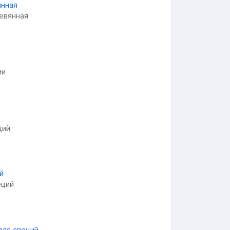
ревянная
ии
ций
еций