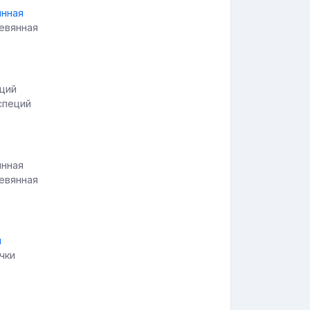
ревянная
специй
ревянная
чки