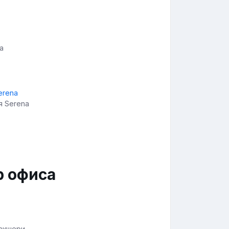
а
я Serena
р офиса