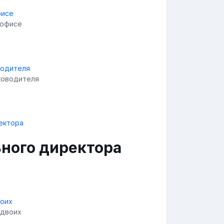
 офисе
ководителя
ьного директора
 двоих