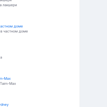
а лакшери
 в частном доме
та
 Taim-Max