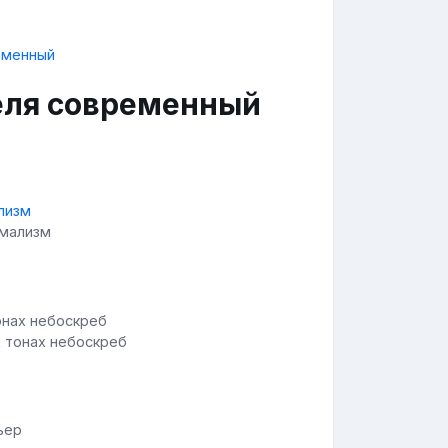
еля современный
имализм
х тонах небоскреб