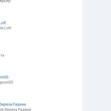
терьер
я Loft
ета
иролл20
ля береза Радена