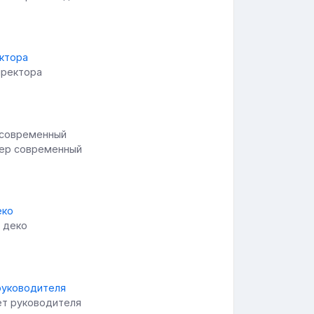
иректора
ьер современный
т деко
ет руководителя