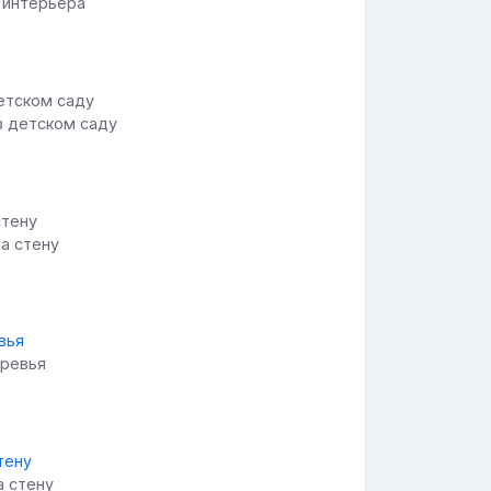
я интерьера
в детском саду
на стену
еревья
а стену