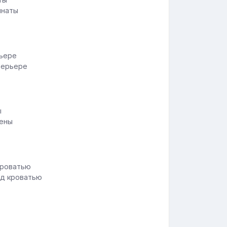
мнаты
терьере
тены
ад кроватью