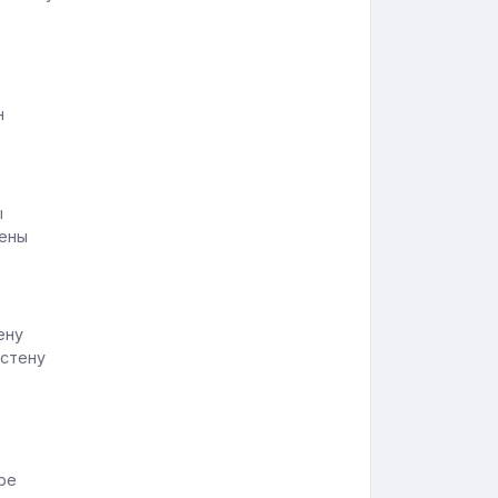
н
тены
 стену
ре