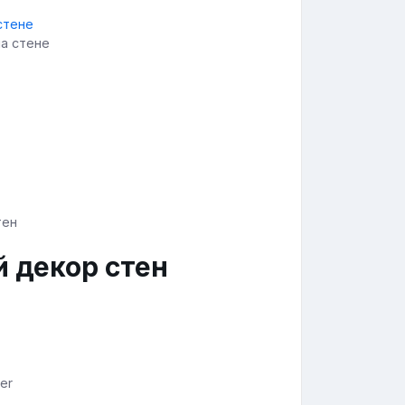
на стене
 декор стен
er