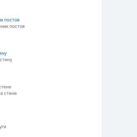
ении постов
 стену
на стене
уги