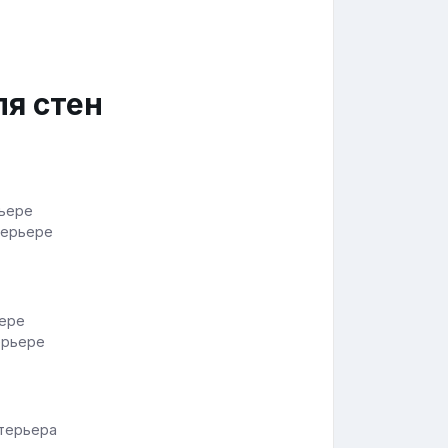
ля стен
терьере
ерьере