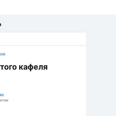
о
итого кафеля
литки