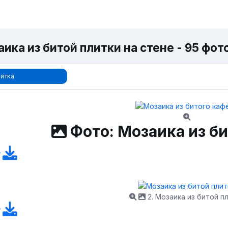
ика из битой плитки на стене - 95 фот
итка
Фото: Мозаика из б
2. Мозаика из битой п