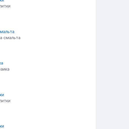
литки
а смальта
заика
литки