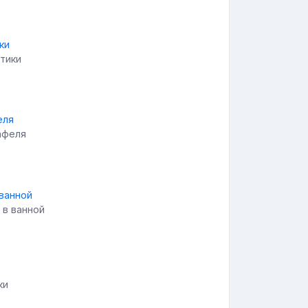
лтики
афеля
 в ванной
ки