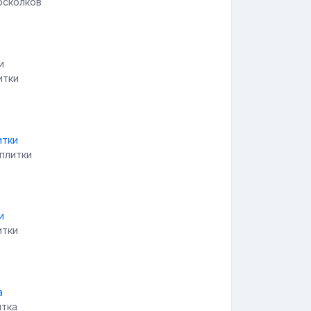
осколков
итки
 плитки
итки
итка