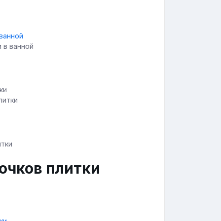
и в ванной
литки
сочков плитки