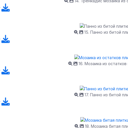
14. Тренкадис мозаика из 
15. Панно из битой пл
16. Мозаика из остатков
17. Панно из битой пл
18. Мозаика битая пл