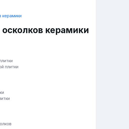
з осколков керамики
ой плитки
литки