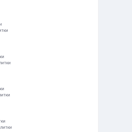
итки
литки
литки
плитки