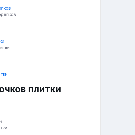
ерепков
литки
сочков плитки
итки