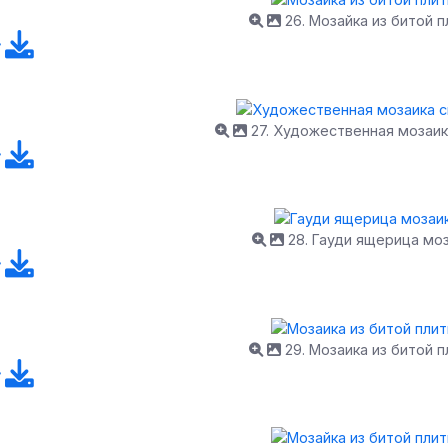
26. Мозайка из битой п
27. Художественная мозаик
28. Гауди ящерица мо
29. Мозаика из битой п