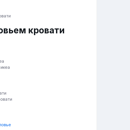
ловьем кровати
 икеа
ровати