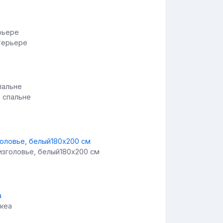
нтерьере
в спальне
изголовье, белый180x200 см
икеа