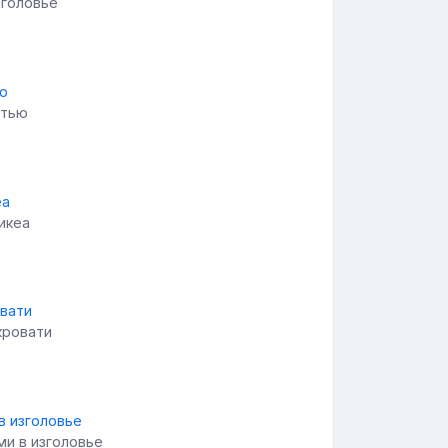
зголовье
атью
икеа
кровати
ми в изголовье