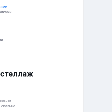
олками
ми
 стеллаж
в спальне