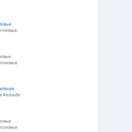
зголовье
зголовье
la Redoute
зголовье