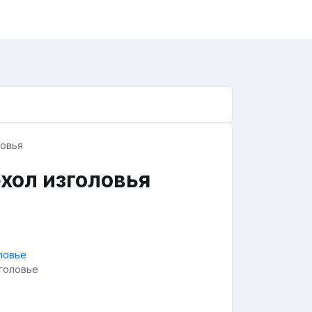
хол изголовья
зголовье