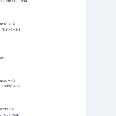
стиной светлая
с прихожей
ная
с прихожей
с гостиной