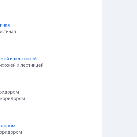
остиная
рихожей и лестницей
с коридором
коридором