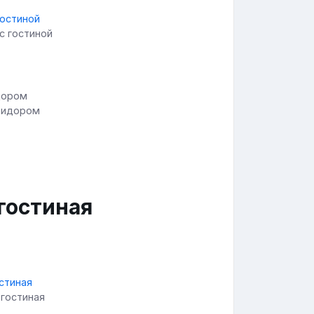
с гостиной
ридором
гостиная
гостиная