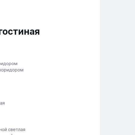
гостиная
 коридором
ная