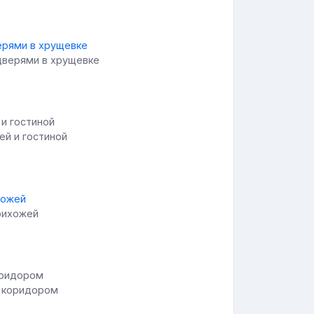
 дверями в хрущевке
й и гостиной
прихожей
с коридором