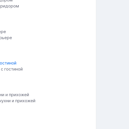
коридором
ерьере
с гостиной
кухни и прихожей