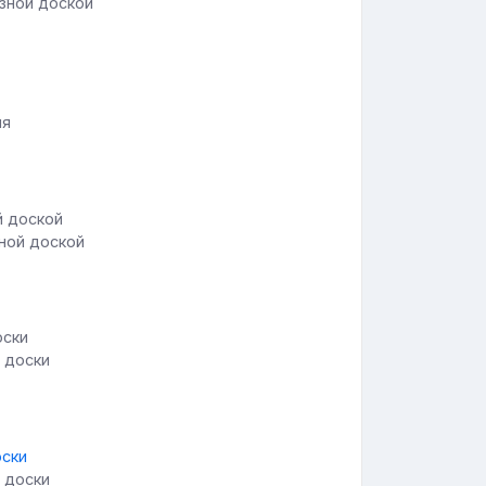
зной доской
ля
ной доской
 доски
 доски