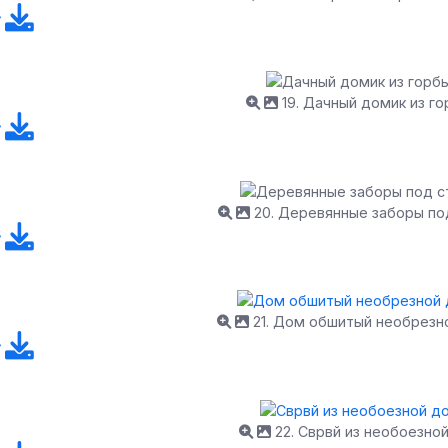
19. Дачный домик из г
20. Деревянные заборы по
21. Дом обшитый необрезн
22. Сврвй из необоезно