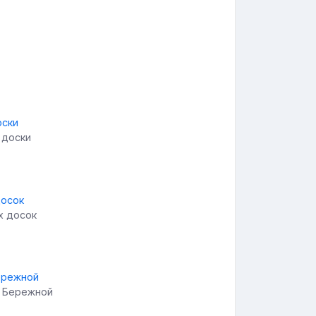
 доски
х досок
н Бережной