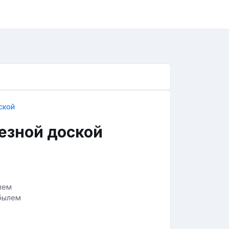
езной доской
былем