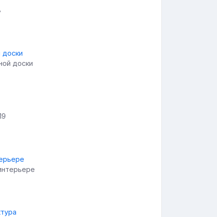
ь
ной доски
19
интерьере