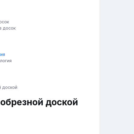
з досок
ология
еобрезной доской