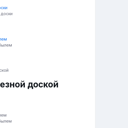
 доски
рбылем
езной доской
рбылем