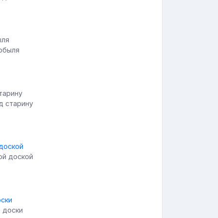
орбыля
д старину
ой доской
й доски