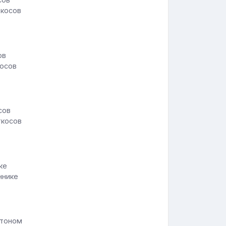
ткосов
косов
ткосов
ннике