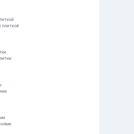
в плиткой
литки
ник
боями