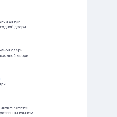
входной двери
 входной двери
три
оративным камнем