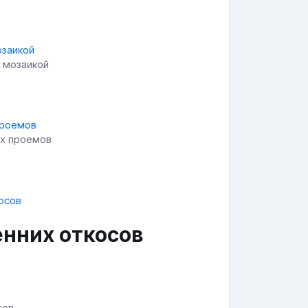
 мозаикой
ых проемов
енних откосов