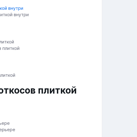
литкой внутри
в плиткой
откосов плиткой
терьере