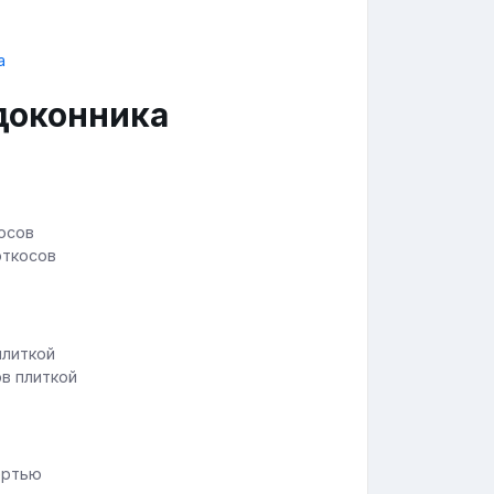
доконника
откосов
ов плиткой