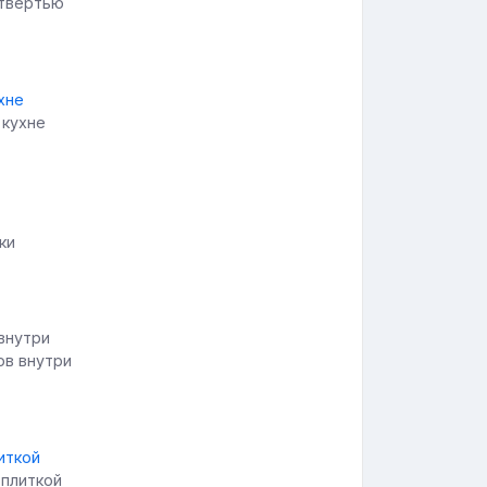
етвертью
 кухне
ки
ов внутри
 плиткой