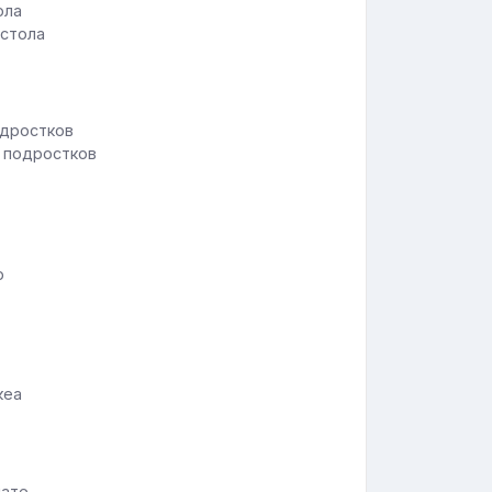
 стола
я подростков
о
кеа