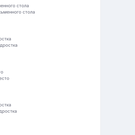
сьменного стола
одростка
есто
одростка