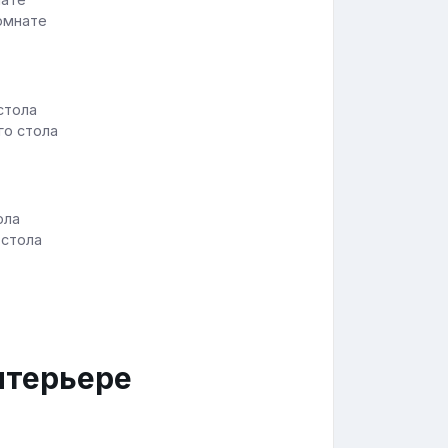
комнате
го стола
 стола
нтерьере