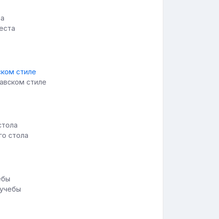
еста
навском стиле
го стола
 учебы