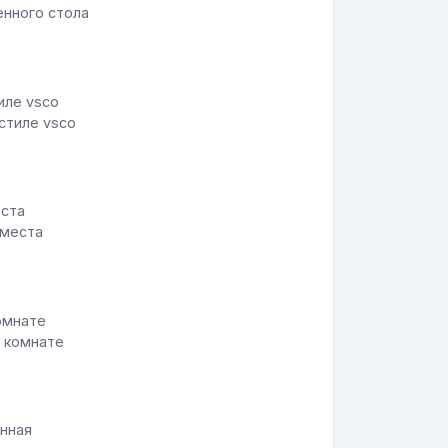
енного стола
стиле vsco
 места
в комнате