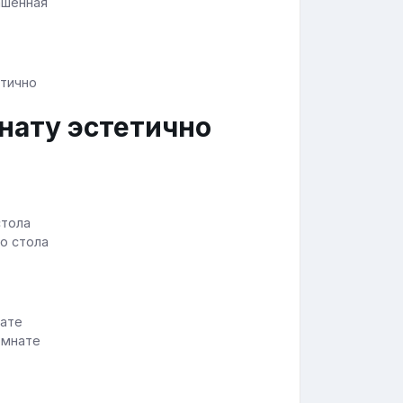
ашенная
нату эстетично
го стола
омнате