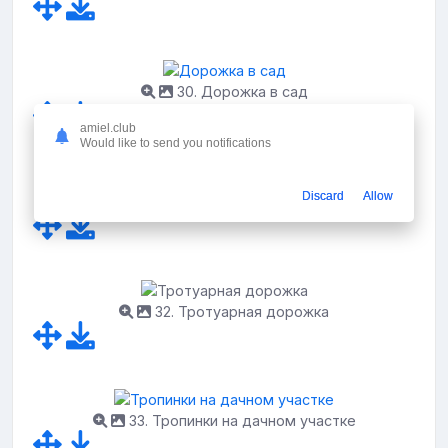
30. Дорожка в сад
amiel.club
Would like to send you notifications
Discard
Allow
31. Газон и дорожки на участке
32. Тротуарная дорожка
33. Тропинки на дачном участке