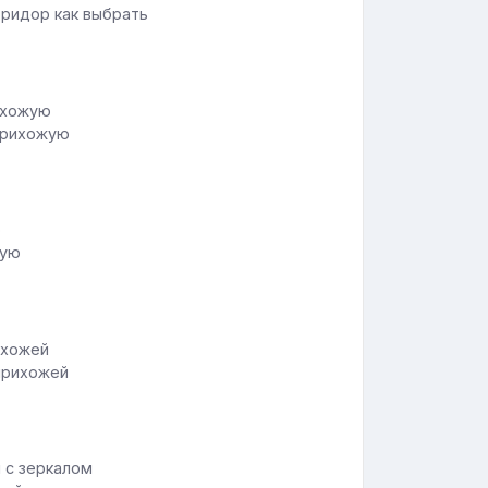
оридор как выбрать
 прихожую
жую
прихожей