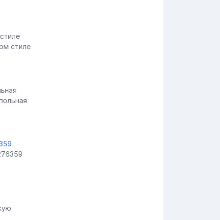
ком стиле
апольная
276359
жую