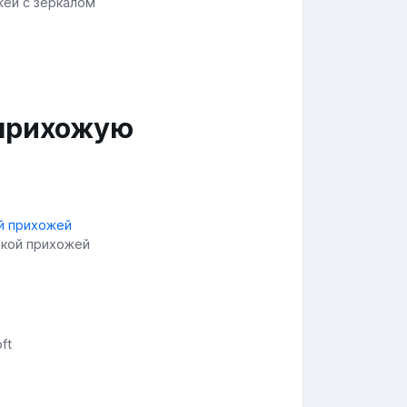
жей с зеркалом
 прихожую
ькой прихожей
ft