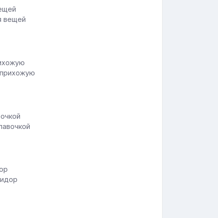
я вещей
 прихожую
 лавочкой
ридор