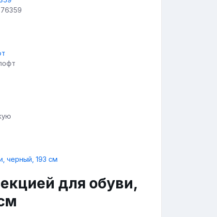
276359
 лофт
жую
екцией для обуви,
 см